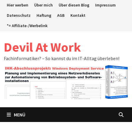
Zum
Hier werben
Über mich
Über diesen Blog
Impressum
Inhalt
Datenschutz
Haftung
AGB
Kontakt
springen
*= Affiliate-/Werbelink
Devil At Work
Fachinformatiker? – So kannst du im IT-Alltag überleben!
MENÜ