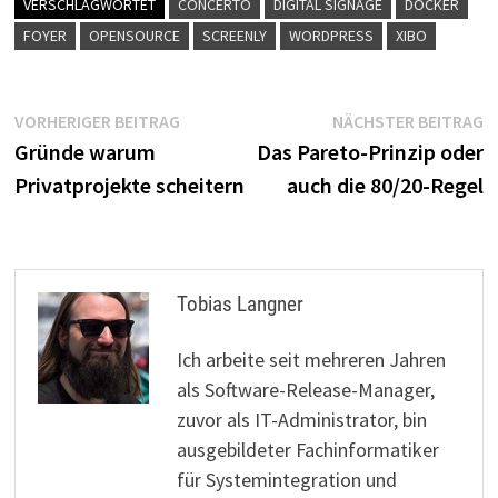
VERSCHLAGWORTET
CONCERTO
DIGITAL SIGNAGE
DOCKER
FOYER
OPENSOURCE
SCREENLY
WORDPRESS
XIBO
Beitragsnavigation
Vorheriger
N
VORHERIGER BEITRAG
NÄCHSTER BEITRAG
Beitrag:
B
Gründe warum
Das Pareto-Prinzip oder
Privatprojekte scheitern
auch die 80/20-Regel
Tobias Langner
Ich arbeite seit mehreren Jahren
als Software-Release-Manager,
zuvor als IT-Administrator, bin
ausgebildeter Fachinformatiker
für Systemintegration und