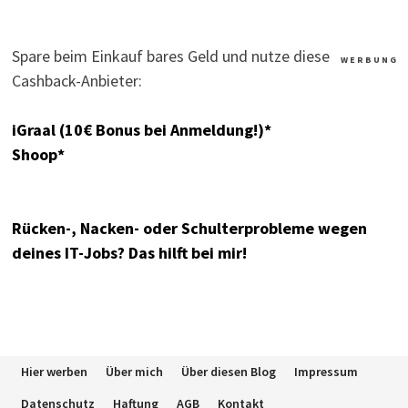
Spare beim Einkauf bares Geld und nutze diese
W E R B U N G
Cashback-Anbieter:
iGraal (10€ Bonus bei Anmeldung!)*
Shoop*
Rücken-, Nacken- oder Schulterprobleme wegen
deines IT-Jobs? Das hilft bei mir!
Hier werben
Über mich
Über diesen Blog
Impressum
Datenschutz
Haftung
AGB
Kontakt