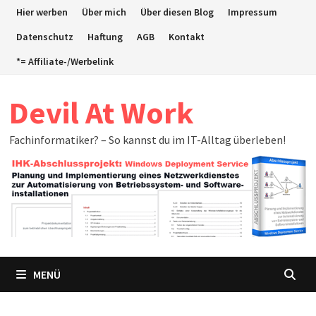
Zum
Hier werben
Über mich
Über diesen Blog
Impressum
Inhalt
Datenschutz
Haftung
AGB
Kontakt
springen
*= Affiliate-/Werbelink
Devil At Work
Fachinformatiker? – So kannst du im IT-Alltag überleben!
MENÜ