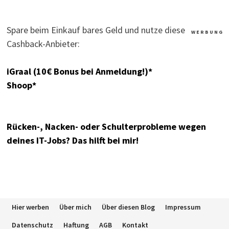
Spare beim Einkauf bares Geld und nutze diese
W E R B U N G
Cashback-Anbieter:
iGraal (10€ Bonus bei Anmeldung!)*
Shoop*
Rücken-, Nacken- oder Schulterprobleme wegen
deines IT-Jobs? Das hilft bei mir!
Hier werben
Über mich
Über diesen Blog
Impressum
Datenschutz
Haftung
AGB
Kontakt