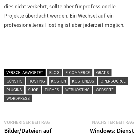
dies nicht verkehrt, sollte aber für professionelle
Projekte überdacht werden. Ein Wechsel auf ein
professionelleres Hosting ist aber jederzeit möglich.
VERSCHLAGWORTET
BLOG
E-COMMERCE
GRATIS
GÜNSTIG
HOSTING
KOSTEN
KOSTENLOS
OPENSOURCE
PLUGINS
SHOP
THEMES
WEBHOSTING
WEBSEITE
WORDPRESS
Beitragsnavigation
Vorheriger
N
VORHERIGER BEITRAG
NÄCHSTER BEITRAG
Beitrag:
B
Bilder/Dateien auf
Windows: Dienst