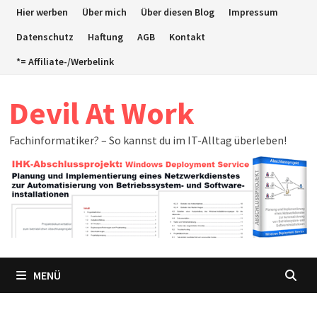
Zum
Hier werben
Über mich
Über diesen Blog
Impressum
Inhalt
Datenschutz
Haftung
AGB
Kontakt
springen
*= Affiliate-/Werbelink
Devil At Work
Fachinformatiker? – So kannst du im IT-Alltag überleben!
MENÜ