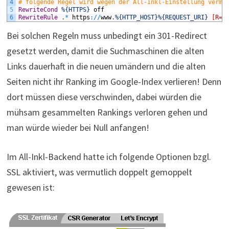
4
# folgende Regel wird wegen der All-Inkl-Einstellung vermu
5
RewriteCond
%{HTTPS}
off
6
RewriteRule
.
*
https
:
/
/
www
.
%{HTTP_HOST}
%{REQUEST_URI}
[R=3
Bei solchen Regeln muss unbedingt ein 301-Redirect
gesetzt werden, damit die Suchmaschinen die alten
Links dauerhaft in die neuen umändern und die alten
Seiten nicht ihr Ranking im Google-Index verlieren! Denn
dort müssen diese verschwinden, dabei würden die
mühsam gesammelten Rankings verloren gehen und
man würde wieder bei Null anfangen!
Im All-Inkl-Backend hatte ich folgende Optionen bzgl.
SSL aktiviert, was vermutlich doppelt gemoppelt
gewesen ist: