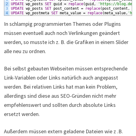
2
UPDATE
wp_posts
SET
guid
=
replace
(guid,
'https://blog.dev
3
UPDATE
wp_posts
SET
post_content
=
replace
(post_content,
'
4
UPDATE
wp_postmeta
SET
meta_value
=
replace
(meta_value,
'ht
In schlampig programmierten Themes oder Plugins
müssen eventuell auch noch Verlinkungen geändert
werden, so musste ich z. B. die Grafiken in einem Slider
alle neu zu ordnen.
Bei selbst gebauten Webseiten müssen entsprechende
Link-Variablen oder Links natürlich auch angepasst
werden. Bei relativen Links hat man kein Problem,
allerdings sind diese aus SEO-Gründen nicht mehr
empfehlenswert und sollten durch absolute Links
ersetzt werden.
Außerdem müssen extern geladene Dateien wie z .B.