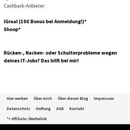
Cashback-Anbieter:
iGraal (10€ Bonus bei Anmeldung!)*
Shoop*
Rücken-, Nacken- oder Schulterprobleme wegen
deines IT-Jobs? Das hilft bei mir!
Hier werben
Über mich
Über diesen Blog
Impressum
Datenschutz
Haftung
AGB
Kontakt
*= Affiliate-/Werbelink