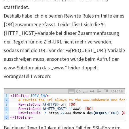
stattfindet.
Deshalb habe ich die beiden Rewrite Rules mithilfe eines
[OR] zusammengefasst. Leider lässt sich die %
{HTTP_HOST}-Variable bei dieser Zusammenfassung
der Regeln für die Ziel-URL nicht mehr verwenden,
sodass man die URL vor der %{REQUEST_URI}-Variable
ausschreiben muss, ansonsten würde beim Aufruf der
www-Subdomain das „www.“ leider doppelt
vorangestellt werden:
Apache
1
<
IfDefine
!DEV_ENV
>
2
# rewrite the url always to the www-subdomain and forc
3
	RewriteCond
%{HTTPS}
off
[OR]
4
	RewriteCond
%{HTTP_HOST}
!
^
www
\
.
[NC]
5
	RewriteRule
.
*
https
:
/
/
www
.
domain
.
de
%{REQUEST_URI}
[R=
6
<
/IfDefine
>
Bei dieser RewriteRule auf jeden Fall den SSL-Force im