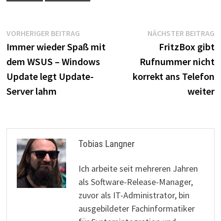
Beitragsnavigation
Vorheriger
N
VORHERIGER BEITRAG
NÄCHSTER BEITRAG
Beitrag:
B
Immer wieder Spaß mit
FritzBox gibt
dem WSUS – Windows
Rufnummer nicht
Update legt Update-
korrekt ans Telefon
Server lahm
weiter
Tobias Langner
Ich arbeite seit mehreren Jahren
als Software-Release-Manager,
zuvor als IT-Administrator, bin
ausgebildeter Fachinformatiker