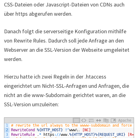
CSS-Dateien oder Javascript-Dateien von CDNs auch
über https abgerufen werden.
Danach folgt die serverseitige Konfiguration mithilfe
von Rewrite Rules. Dadurch soll jede Anfrage an den
Webserver an die SSL-Version der Webseite umgeleitet
werden.
Hierzu hatte ich zwei Regeln in der .htaccess
eingerichtet um Nicht-SSL-Anfragen und Anfragen, die
nicht an die www-Subdomain gerichtet waren, an die
SSL-Version umzuleiten:
Apache
1
# rewrite the url always to the wwww-subdomain and force s
2
RewriteCond
%{HTTP_HOST}
!
^
www
\
.
[NC]
3
RewriteRule
.
*
https
:
/
/
www
.
%{HTTP_HOST}
%{REQUEST_URI}
[R=3