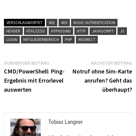
VERSCHLAGWORTET
401
403
BASIC AUTHENTICATION
HEADER
HTACCESS
HTPASSWD
HTTP
JAVASCRIPT
JS
LOGIN
MITGLIEDERBEREICH
PHP
REDIRECT
Beitragsnavigation
Vorheriger
N
VORHERIGER BEITRAG
NÄCHSTER BEITRAG
Beitrag:
B
CMD/PowerShell: Ping-
Notruf ohne Sim-Karte
Ergebnis mit Errorlevel
anrufen? Geht das
auswerten
überhaupt?
Tobias Langner