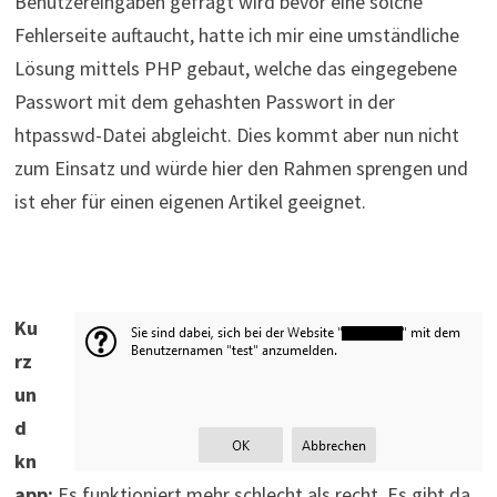
Benutzereingaben gefragt wird bevor eine solche
Fehlerseite auftaucht, hatte ich mir eine umständliche
Lösung mittels PHP gebaut, welche das eingegebene
Passwort mit dem gehashten Passwort in der
htpasswd-Datei abgleicht. Dies kommt aber nun nicht
zum Einsatz und würde hier den Rahmen sprengen und
ist eher für einen eigenen Artikel geeignet.
Ku
rz
un
d
kn
app:
Es funktioniert mehr schlecht als recht. Es gibt da