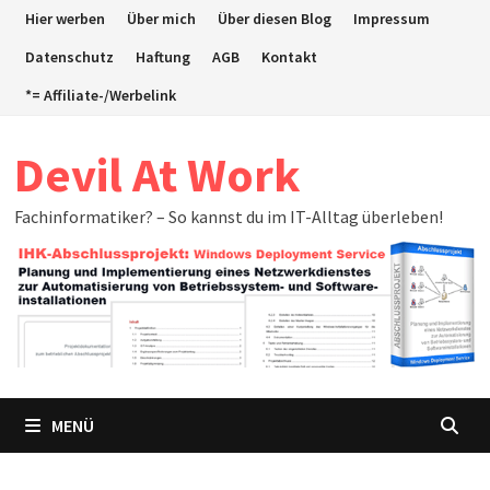
Zum
Hier werben
Über mich
Über diesen Blog
Impressum
Inhalt
Datenschutz
Haftung
AGB
Kontakt
springen
*= Affiliate-/Werbelink
Devil At Work
Fachinformatiker? – So kannst du im IT-Alltag überleben!
MENÜ