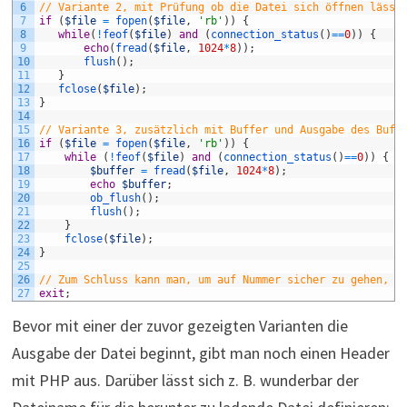
6
// Variante 2, mit Prüfung ob die Datei sich öffnen lässt
7
if
(
$file
=
fopen
(
$file
,
'rb'
)
)
{
8
while
(
!
feof
(
$file
)
and
(
connection_status
(
)
==
0
)
)
{
9
echo
(
fread
(
$file
,
1024
*
8
)
)
;
10
flush
(
)
;
11
}
12
fclose
(
$file
)
;
13
}
14
15
// Variante 3, zusätzlich mit Buffer und Ausgabe des Buff
16
if
(
$file
=
fopen
(
$file
,
'rb'
)
)
{
17
while
(
!
feof
(
$file
)
and
(
connection_status
(
)
==
0
)
)
{
18
$buffer
=
fread
(
$file
,
1024
*
8
)
;
19
echo
$buffer
;
20
ob_flush
(
)
;
21
flush
(
)
;
22
}
23
fclose
(
$file
)
;
24
}
25
26
// Zum Schluss kann man, um auf Nummer sicher zu gehen, d
27
exit
;
Bevor mit einer der zuvor gezeigten Varianten die
Ausgabe der Datei beginnt, gibt man noch einen Header
mit PHP aus. Darüber lässt sich z. B. wunderbar der