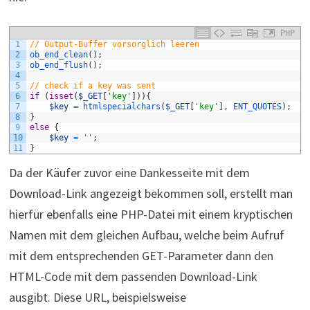
PHP
1
// Output-Buffer vorsorglich leeren
2
ob_end_clean
(
)
;
3
ob_end_flush
(
)
;
4
5
// check if a key was sent
6
if
(
isset
(
$_GET
[
'key'
]
)
)
{
7
$key
=
htmlspecialchars
(
$_GET
[
'key'
]
,
ENT_QUOTES
)
;
8
}
9
else
{
10
$key
=
''
;
11
}
Da der Käufer zuvor eine Dankesseite mit dem
Download-Link angezeigt bekommen soll, erstellt man
hierfür ebenfalls eine PHP-Datei mit einem kryptischen
Namen mit dem gleichen Aufbau, welche beim Aufruf
mit dem entsprechenden GET-Parameter dann den
HTML-Code mit dem passenden Download-Link
ausgibt. Diese URL, beispielsweise