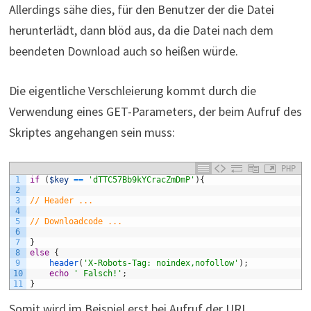
Allerdings sähe dies, für den Benutzer der die Datei
herunterlädt, dann blöd aus, da die Datei nach dem
beendeten Download auch so heißen würde.
Die eigentliche Verschleierung kommt durch die
Verwendung eines GET-Parameters, der beim Aufruf des
Skriptes angehangen sein muss:
PHP
1
if
(
$key
==
'dTTC57Bb9kYCracZmDmP'
)
{
2
3
// Header ...
4
5
// Downloadcode ...
6
7
}
8
else
{
9
header
(
'X-Robots-Tag: noindex,nofollow'
)
;
10
echo
' Falsch!'
;
11
}
Somit wird im Beispiel erst bei Aufruf der URL