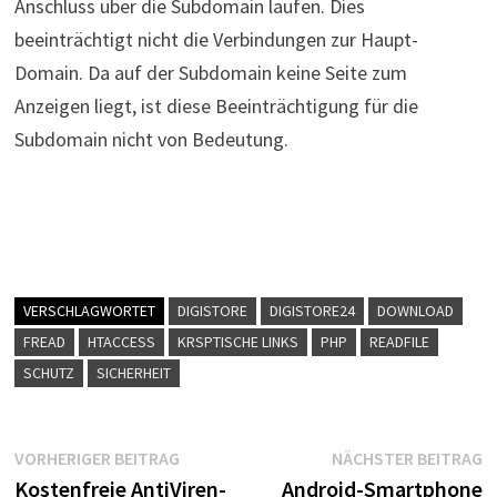
Anschluss über die Subdomain laufen. Dies
beeinträchtigt nicht die Verbindungen zur Haupt-
Domain. Da auf der Subdomain keine Seite zum
Anzeigen liegt, ist diese Beeinträchtigung für die
Subdomain nicht von Bedeutung.
VERSCHLAGWORTET
DIGISTORE
DIGISTORE24
DOWNLOAD
FREAD
HTACCESS
KRSPTISCHE LINKS
PHP
READFILE
SCHUTZ
SICHERHEIT
Beitragsnavigation
Vorheriger
N
VORHERIGER BEITRAG
NÄCHSTER BEITRAG
Beitrag:
B
Kostenfreie AntiViren-
Android-Smartphone