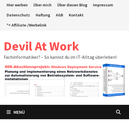
Zum
Hier werben
Über mich
Über diesen Blog
Impressum
Inhalt
Datenschutz
Haftung
AGB
Kontakt
springen
*= Affiliate-/Werbelink
Devil At Work
Fachinformatiker? – So kannst du im IT-Alltag überleben!
MENÜ