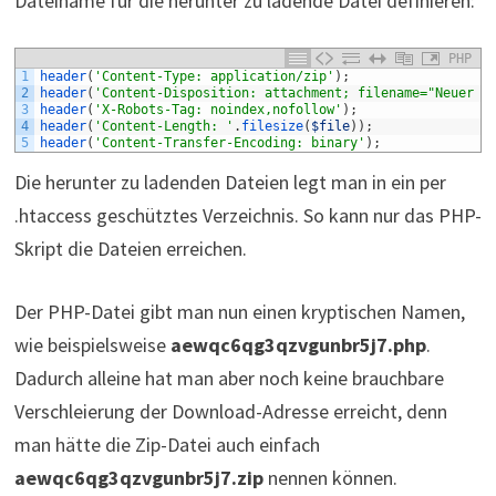
Dateiname für die herunter zu ladende Datei definieren:
PHP
1
header
(
'Content-Type: application/zip'
)
;
2
header
(
'Content-Disposition: attachment; filename="Neuer D
3
header
(
'X-Robots-Tag: noindex,nofollow'
)
;
4
header
(
'Content-Length: '
.
filesize
(
$file
)
)
;
5
header
(
'Content-Transfer-Encoding: binary'
)
;
Die herunter zu ladenden Dateien legt man in ein per
.htaccess geschütztes Verzeichnis. So kann nur das PHP-
Skript die Dateien erreichen.
Der PHP-Datei gibt man nun einen kryptischen Namen,
wie beispielsweise
aewqc6qg3qzvgunbr5j7.php
.
Dadurch alleine hat man aber noch keine brauchbare
Verschleierung der Download-Adresse erreicht, denn
man hätte die Zip-Datei auch einfach
aewqc6qg3qzvgunbr5j7.zip
nennen können.