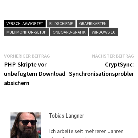
VERSCHLAGWORTET
BILDSCHIRME
GRAFIKKARTEN
MULTIMONITOR-SETUP
ONBOARD-GRAFIK
WINDOWS 10
Beitragsnavigation
Vorheriger
N
VORHERIGER BEITRAG
NÄCHSTER BEITRAG
Beitrag:
B
PHP-Skripte vor
CryptSync:
unbefugtem Download
Synchronisationsproblem
absichern
Tobias Langner
Ich arbeite seit mehreren Jahren