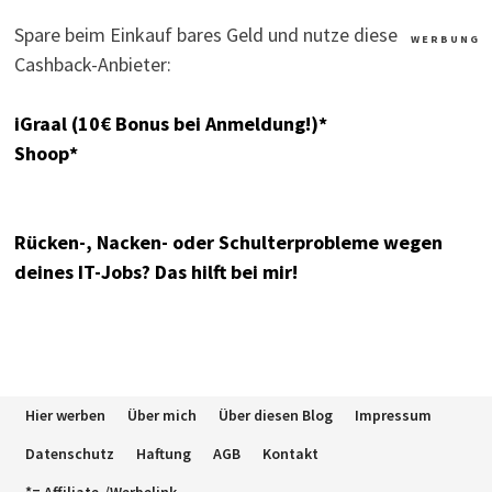
Spare beim Einkauf bares Geld und nutze diese
W E R B U N G
Cashback-Anbieter:
iGraal (10€ Bonus bei Anmeldung!)*
Shoop*
Rücken-, Nacken- oder Schulterprobleme wegen
deines IT-Jobs? Das hilft bei mir!
Hier werben
Über mich
Über diesen Blog
Impressum
Datenschutz
Haftung
AGB
Kontakt