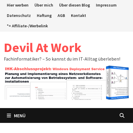
Zum
Hier werben
Über mich
Über diesen Blog
Impressum
Inhalt
Datenschutz
Haftung
AGB
Kontakt
springen
*= Affiliate-/Werbelink
Devil At Work
Fachinformatiker? – So kannst du im IT-Alltag überleben!
MENÜ