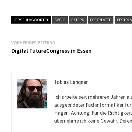
VERSCHLAGWORTET
APPLE
EXTERN
FESTPLATTE
FESTPL
Beitragsnavigation
Vorheriger
VORHERIGER BEITRAG
Beitrag:
Digital FutureCongress in Essen
Tobias Langner
Ich arbeite seit mehreren Jahren al
ausgebildeter Fachinformatiker fü
Hagen. Achtung: Für die Richtigkeit
übernehme ich keine Gewähr. Deren