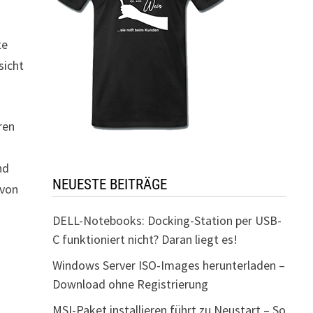
te
sicht
ren
nd
NEUESTE BEITRÄGE
 von
DELL-Notebooks: Docking-Station per USB-
C funktioniert nicht? Daran liegt es!
Windows Server ISO-Images herunterladen –
Download ohne Registrierung
MSI-Paket installieren führt zu Neustart – So