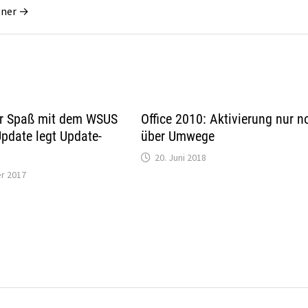
gner →
r Spaß mit dem WSUS
Office 2010: Aktivierung nur n
pdate legt Update-
über Umwege
20. Juni 2018
r 2017