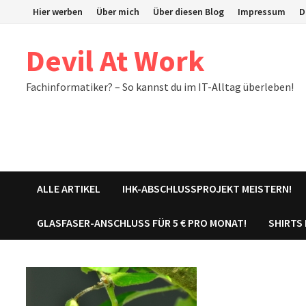
Zum
Hier werben
Über mich
Über diesen Blog
Impressum
D
Inhalt
springen
Devil At Work
Fachinformatiker? – So kannst du im IT-Alltag überleben!
ALLE ARTIKEL
IHK-ABSCHLUSSPROJEKT MEISTERN!
GLASFASER-ANSCHLUSS FÜR 5 € PRO MONAT!
SHIRTS