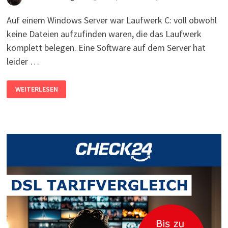
Auf einem Windows Server war Laufwerk C: voll obwohl
keine Dateien aufzufinden waren, die das Laufwerk
komplett belegen. Eine Software auf dem Server hat
leider …
LAUFWERK
WEITERLESEN
C:
VOLL
–
FESTPLATTE
VOLL
ABER
KEINE
DATEIEN