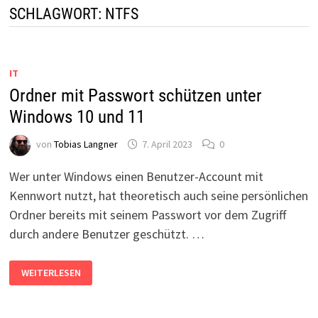
SCHLAGWORT:
NTFS
IT
Ordner mit Passwort schützen unter
Windows 10 und 11
von
Tobias Langner
7. April 2023
0
Wer unter Windows einen Benutzer-Account mit
Kennwort nutzt, hat theoretisch auch seine persönlichen
Ordner bereits mit seinem Passwort vor dem Zugriff
durch andere Benutzer geschützt. …
ORDNER
WEITERLESEN
MIT
PASSWORT
SCHÜTZEN
UNTER
WINDOWS