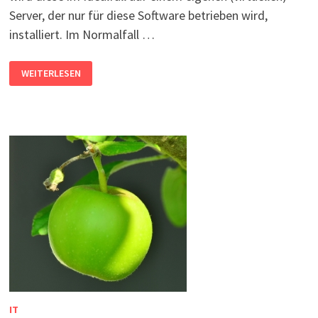
Server, der nur für diese Software betrieben wird,
installiert. Im Normalfall …
ZUGRIFFSRECHTE
WEITERLESEN
FÜR
ORDNER-
FREIGABEN
FÜR
BRANCHENSOFTWARE
EINSCHRÄNKEN
IT