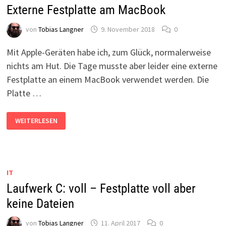
Externe Festplatte am MacBook
von
Tobias Langner
9. November 2018
0
Mit Apple-Geräten habe ich, zum Glück, normalerweise
nichts am Hut. Die Tage musste aber leider eine externe
Festplatte an einem MacBook verwendet werden. Die
Platte …
EXTERNE
WEITERLESEN
FESTPLATTE
AM
MACBOOK
IT
Laufwerk C: voll – Festplatte voll aber
keine Dateien
von
Tobias Langner
11. April 2017
0