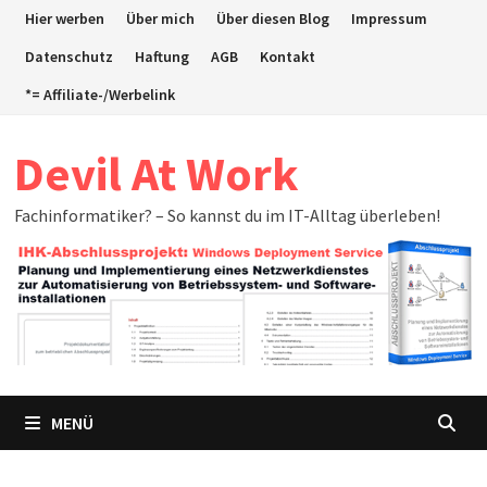
Zum
Hier werben
Über mich
Über diesen Blog
Impressum
Inhalt
Datenschutz
Haftung
AGB
Kontakt
springen
*= Affiliate-/Werbelink
Devil At Work
Fachinformatiker? – So kannst du im IT-Alltag überleben!
MENÜ