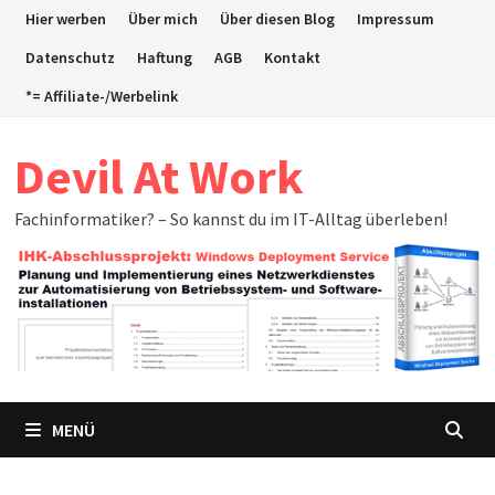
Zum
Hier werben
Über mich
Über diesen Blog
Impressum
Inhalt
Datenschutz
Haftung
AGB
Kontakt
springen
*= Affiliate-/Werbelink
Devil At Work
Fachinformatiker? – So kannst du im IT-Alltag überleben!
MENÜ