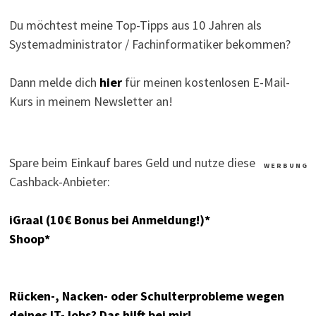
Du möchtest meine Top-Tipps aus 10 Jahren als
Systemadministrator / Fachinformatiker bekommen?
Dann melde dich
hier
für meinen kostenlosen E-Mail-
Kurs in meinem Newsletter an!
Spare beim Einkauf bares Geld und nutze diese
W E R B U N G
Cashback-Anbieter:
iGraal (10€ Bonus bei Anmeldung!)*
Shoop*
Rücken-, Nacken- oder Schulterprobleme wegen
deines IT-Jobs? Das hilft bei mir!