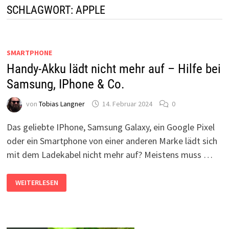
SCHLAGWORT:
APPLE
SMARTPHONE
Handy-Akku lädt nicht mehr auf – Hilfe bei
Samsung, IPhone & Co.
von
Tobias Langner
14. Februar 2024
0
Das geliebte IPhone, Samsung Galaxy, ein Google Pixel
oder ein Smartphone von einer anderen Marke lädt sich
mit dem Ladekabel nicht mehr auf? Meistens muss …
HANDY-
WEITERLESEN
AKKU
LÄDT
NICHT
MEHR
AUF
–
HILFE