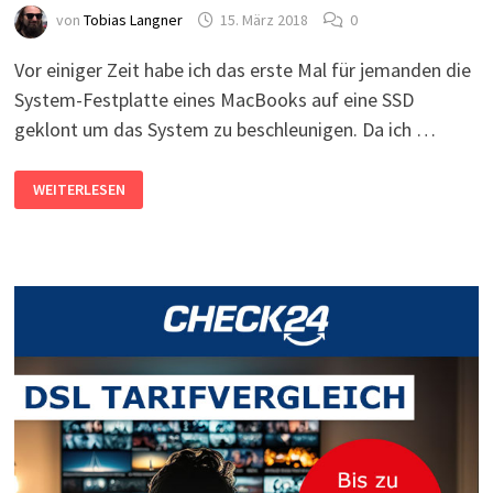
von
Tobias Langner
15. März 2018
0
Vor einiger Zeit habe ich das erste Mal für jemanden die
System-Festplatte eines MacBooks auf eine SSD
geklont um das System zu beschleunigen. Da ich …
SYSTEM-
WEITERLESEN
FESTPLATTE
UNTER
MAC
AUF
SSD
KLONEN