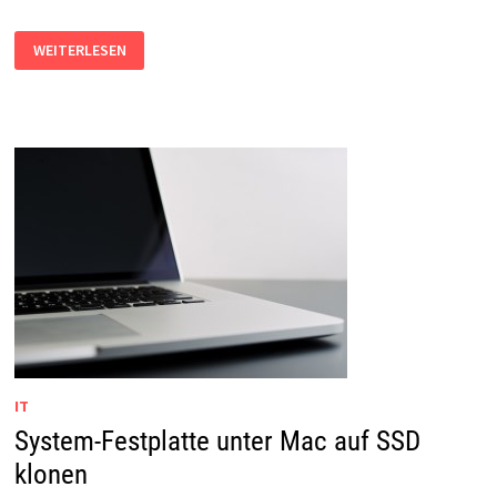
EXTERNE
WEITERLESEN
FESTPLATTE
AM
MACBOOK
IT
System-Festplatte unter Mac auf SSD
klonen