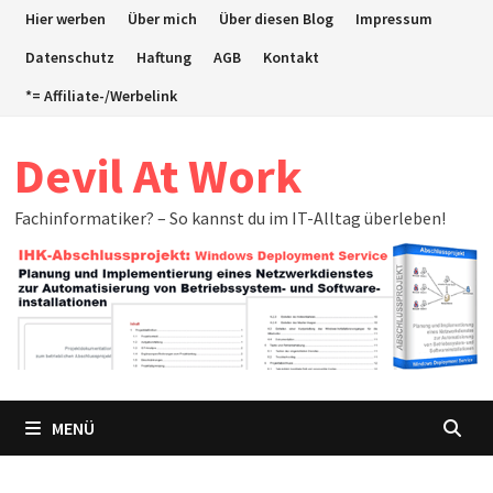
Zum
Hier werben
Über mich
Über diesen Blog
Impressum
Inhalt
Datenschutz
Haftung
AGB
Kontakt
springen
*= Affiliate-/Werbelink
Devil At Work
Fachinformatiker? – So kannst du im IT-Alltag überleben!
MENÜ