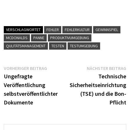
VERSCHLAGWORTET
FEHLER
FEHLERKULTUR
GEWINNSPIEL
MCDONALDS
PANNE
PRODUKTIVUMGEBUNG
QULITÄTSMANAGEMENT
TESTEN
TESTUMGEBUNG
Beitragsnavigation
Vorheriger
N
VORHERIGER BEITRAG
NÄCHSTER BEITRAG
Beitrag:
B
Ungefragte
Technische
Veröffentlichung
Sicherheitseinrichtung
selbstveröffentlichter
(TSE) und die Bon-
Dokumente
Pflicht