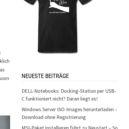
h
klich
das
NEUESTE BEITRÄGE
h vom
DELL-Notebooks: Docking-Station per USB-
C funktioniert nicht? Daran liegt es!
Windows Server ISO-Images herunterladen –
Download ohne Registrierung
MSI-Paket installieren führt zu Neustart – So