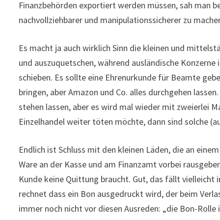
Finanzbehörden exportiert werden müssen, sah man b
nachvollziehbarer und manipulationssicherer zu mache
Es macht ja auch wirklich Sinn die kleinen und mittels
und auszuquetschen, während ausländische Konzerne ihr
schieben. Es sollte eine Ehrenurkunde für Beamte geben
bringen, aber Amazon und Co. alles durchgehen lassen. 
stehen lassen, aber es wird mal wieder mit zweierlei
Einzelhandel weiter töten möchte, dann sind solche (a
Endlich ist Schluss mit den kleinen Läden, die an ei
Ware an der Kasse und am Finanzamt vorbei rausgebe
Kunde keine Quittung braucht. Gut, das fällt vielleic
rechnet dass ein Bon ausgedruckt wird, der beim Verla
immer noch nicht vor diesen Ausreden: „die Bon-Rolle is