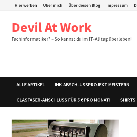
Zum
Hier werben
Über mich
Über diesen Blog
Impressum
D
Inhalt
springen
Devil At Work
Fachinformatiker? – So kannst du im IT-Alltag überleben!
ALLE ARTIKEL
IHK-ABSCHLUSSPROJEKT MEISTERN!
GLASFASER-ANSCHLUSS FÜR 5 € PRO MONAT!
SHIRTS