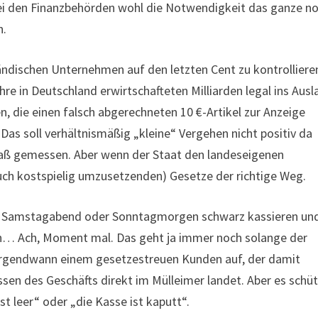
ei den Finanzbehörden wohl die Notwendigkeit das ganze n
n.
tändischen Unternehmen auf den letzten Cent zu kontrolliere
e in Deutschland erwirtschafteten Milliarden legal ins Ausl
, die einen falsch abgerechneten 10 €-Artikel zur Anzeige
Das soll verhältnismäßig „kleine“ Vergehen nicht positiv da
 Maß gemessen. Aber wenn der Staat den landeseigenen
uch kostspielig umzusetzenden) Gesetze der richtige Weg.
nem Samstagabend oder Sonntagmorgen schwarz kassieren und
n… Ach, Moment mal. Das geht ja immer noch solange der
ht irgendwann einem gesetzestreuen Kunden auf, der damit
ssen des Geschäfts direkt im Mülleimer landet. Aber es schü
t leer“ oder „die Kasse ist kaputt“.