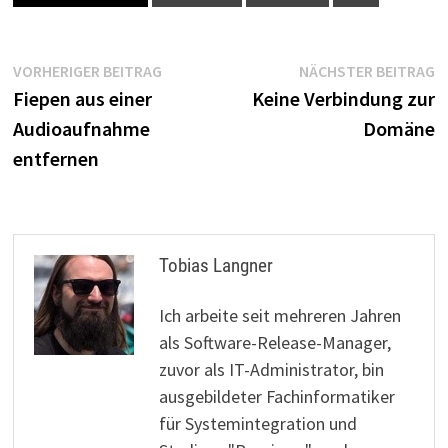
Beitragsnavigation
Vorheriger
N
VORHERIGER BEITRAG
NÄCHSTER BEITRAG
Beitrag:
B
Fiepen aus einer
Keine Verbindung zur
Audioaufnahme
Domäne
entfernen
Tobias Langner
Ich arbeite seit mehreren Jahren
als Software-Release-Manager,
zuvor als IT-Administrator, bin
ausgebildeter Fachinformatiker
für Systemintegration und