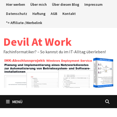
Zum
Hier werben
Über mich
Über diesen Blog
Impressum
Inhalt
Datenschutz
Haftung
AGB
Kontakt
springen
*= Affiliate-/Werbelink
Devil At Work
Fachinformatiker? – So kannst du im IT-Alltag überleben!
MENÜ