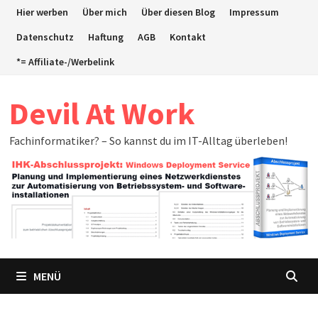
Zum
Hier werben
Über mich
Über diesen Blog
Impressum
Inhalt
Datenschutz
Haftung
AGB
Kontakt
springen
*= Affiliate-/Werbelink
Devil At Work
Fachinformatiker? – So kannst du im IT-Alltag überleben!
MENÜ