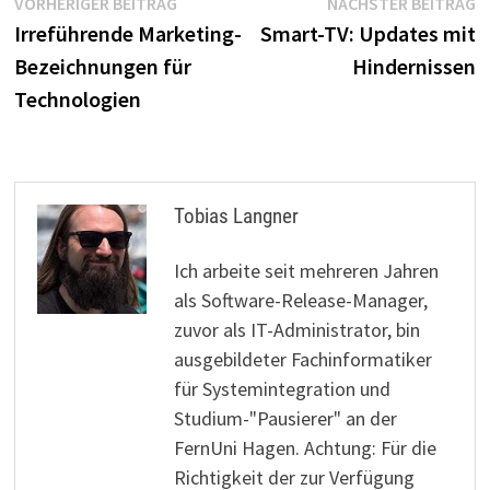
Beitragsnavigation
Vorheriger
N
VORHERIGER BEITRAG
NÄCHSTER BEITRAG
Beitrag:
B
Irreführende Marketing-
Smart-TV: Updates mit
Bezeichnungen für
Hindernissen
Technologien
Tobias Langner
Ich arbeite seit mehreren Jahren
als Software-Release-Manager,
zuvor als IT-Administrator, bin
ausgebildeter Fachinformatiker
für Systemintegration und
Studium-"Pausierer" an der
FernUni Hagen. Achtung: Für die
Richtigkeit der zur Verfügung