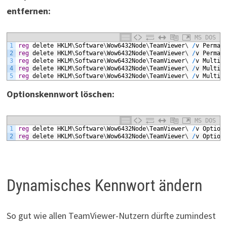
entfernen:
MS DOS
1
reg
delete
HKLM
\
Software
\
Wow6432Node
\
TeamViewer
\
/
v
Perman
2
reg
delete
HKLM
\
Software
\
Wow6432Node
\
TeamViewer
\
/
v
Perman
3
reg
delete
HKLM
\
Software
\
Wow6432Node
\
TeamViewer
\
/
v
MultiP
4
reg
delete
HKLM
\
Software
\
Wow6432Node
\
TeamViewer
\
/
v
MultiP
5
reg
delete
HKLM
\
Software
\
Wow6432Node
\
TeamViewer
\
/
v
MultiP
Optionskennwort löschen:
MS DOS
1
reg
delete
HKLM
\
Software
\
Wow6432Node
\
TeamViewer
\
/
v
Option
2
reg
delete
HKLM
\
Software
\
Wow6432Node
\
TeamViewer
\
/
v
Option
Dynamisches Kennwort ändern
So gut wie allen TeamViewer-Nutzern dürfte zumindest