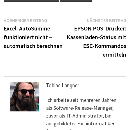
Beitragsnavigation
Vorheriger
N
VORHERIGER BEITRAG
NÄCHSTER BEITRAG
Beitrag:
B
Excel: AutoSumme
EPSON POS-Drucker:
funktioniert nicht –
Kassenladen-Status mit
automatisch berechnen
ESC-Kommandos
ermitteln
Tobias Langner
Ich arbeite seit mehreren Jahren
als Software-Release-Manager,
zuvor als IT-Administrator, bin
ausgebildeter Fachinformatiker