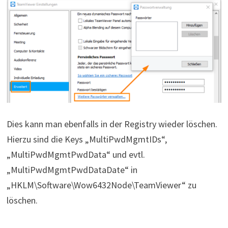
Dies kann man ebenfalls in der Registry wieder löschen.
Hierzu sind die Keys „MultiPwdMgmtIDs“,
„MultiPwdMgmtPwdData“ und evtl.
„MultiPwdMgmtPwdDataDate“ in
„HKLM\Software\Wow6432Node\TeamViewer“ zu
löschen.