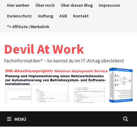
Zum
Hier werben
Über mich
Über diesen Blog
Impressum
Inhalt
Datenschutz
Haftung
AGB
Kontakt
springen
*= Affiliate-/Werbelink
Devil At Work
Fachinformatiker? – So kannst du im IT-Alltag überleben!
MENÜ