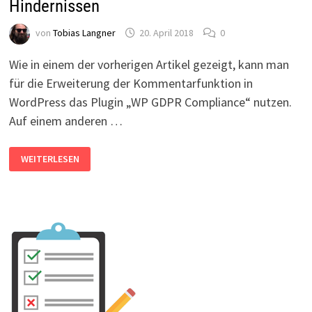
Hindernissen
von
Tobias Langner
20. April 2018
0
Wie in einem der vorherigen Artikel gezeigt, kann man
für die Erweiterung der Kommentarfunktion in
WordPress das Plugin „WP GDPR Compliance“ nutzen.
Auf einem anderen …
WORDPRESS:
WEITERLESEN
KOMMENTARFUNKTION
PER
PLUGIN
FÜR
DIE
DSGVO
FIT
MACHEN
MIT
HINDERNISSEN