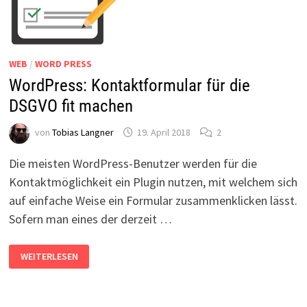
WEB
/
WORD PRESS
WordPress: Kontaktformular für die
DSGVO fit machen
von
Tobias Langner
19. April 2018
2
Die meisten WordPress-Benutzer werden für die
Kontaktmöglichkeit ein Plugin nutzen, mit welchem sich
auf einfache Weise ein Formular zusammenklicken lässt.
Sofern man eines der derzeit …
WORDPRESS:
WEITERLESEN
KONTAKTFORMULAR
FÜR
DIE
DSGVO
FIT