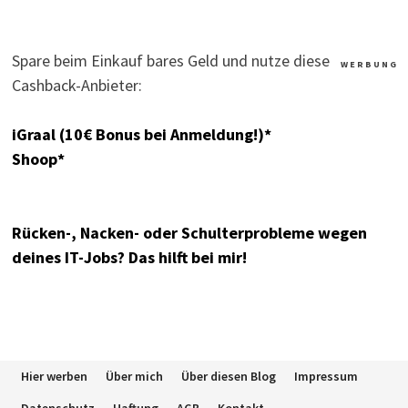
Spare beim Einkauf bares Geld und nutze diese
W E R B U N G
Cashback-Anbieter:
iGraal (10€ Bonus bei Anmeldung!)*
Shoop*
Rücken-, Nacken- oder Schulterprobleme wegen
deines IT-Jobs? Das hilft bei mir!
Hier werben
Über mich
Über diesen Blog
Impressum
Datenschutz
Haftung
AGB
Kontakt