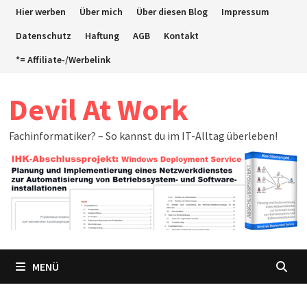
Zum
Hier werben
Über mich
Über diesen Blog
Impressum
Inhalt
Datenschutz
Haftung
AGB
Kontakt
springen
*= Affiliate-/Werbelink
Devil At Work
Fachinformatiker? – So kannst du im IT-Alltag überleben!
MENÜ