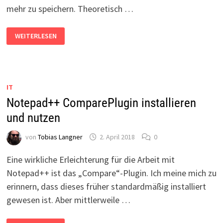
mehr zu speichern. Theoretisch …
WORDPRESS:
WEITERLESEN
KOMMENTARFUNKTION
PER
PLUGIN
FÜR
DIE
DSGVO
FIT
IT
MACHEN
Notepad++ ComparePlugin installieren
und nutzen
von
Tobias Langner
2. April 2018
0
Eine wirkliche Erleichterung für die Arbeit mit
Notepad++ ist das „Compare“-Plugin. Ich meine mich zu
erinnern, dass dieses früher standardmäßig installiert
gewesen ist. Aber mittlerweile …
NOTEPAD++