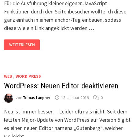
Für die Ausführung kleiner eigener JavaScript-
Funktionen durch den Seitenbesucher wollte ich diese
ganz einfach in einem anchor-Tag einbauen, sodass
diese wie ein Link angeklickt werden …
JAVASCRIPT-
WEITERLESEN
FUNKTIONEN
IN
WORDPRESS-
ARTIKELN
AUFRUFEN?
WEB
/
WORD PRESS
WordPress: Neuen Editor deaktivieren
von
Tobias Langner
13. Januar 2019
0
Neu ist immer besser… Leider oftmals nicht. Seit dem
letzten Major-Update von WordPress auf Version 5 gibt
es einen neuen Editor namens „Gutenberg“, welcher
vielleicht …