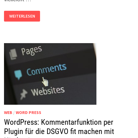
WORDPRESS:
WEITERLESEN
NEUEN
EDITOR
DEAKTIVIEREN
WEB
/
WORD PRESS
WordPress: Kommentarfunktion per
Plugin für die DSGVO fit machen mit