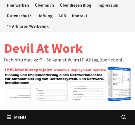
Zum
Hier werben
Über mich
Über diesen Blog
Impressum
Inhalt
Datenschutz
Haftung
AGB
Kontakt
springen
*= Affiliate-/Werbelink
Devil At Work
Fachinformatiker? – So kannst du im IT-Alltag überleben!
MENÜ