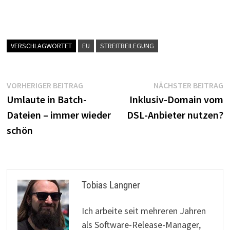
VERSCHLAGWORTET
EU
STREITBEILEGUNG
Beitragsnavigation
Vorheriger
N
VORHERIGER BEITRAG
NÄCHSTER BEITRAG
Beitrag:
B
Umlaute in Batch-
Inklusiv-Domain vom
Dateien – immer wieder
DSL-Anbieter nutzen?
schön
Tobias Langner
Ich arbeite seit mehreren Jahren
als Software-Release-Manager,