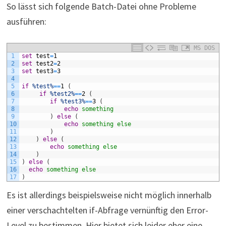
So lässt sich folgende Batch-Datei ohne Probleme
ausführen:
MS DOS
1
set
test
=
1
2
set
test2
=
2
3
set
test3
=
3
4
5
if
%test%
==
1
(
6
if
%test2%
==
2
(
7
if
%test3%
==
3
(
8
echo
 something 
9
)
else
(
10
echo
 something else 
11
)
12
)
else
(
13
echo
 something else 
14
)
15
)
else
(
16
echo
 something else 
17
)
Es ist allerdings beispielsweise nicht möglich innerhalb
einer verschachtelten if-Abfrage vernünftig den Error-
Level zu bestimmen. Hier bietet sich leider eher eine