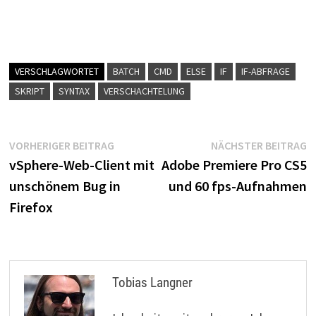
VERSCHLAGWORTET
BATCH
CMD
ELSE
IF
IF-ABFRAGE
SKRIPT
SYNTAX
VERSCHACHTELUNG
Beitragsnavigation
Vorheriger
N
VORHERIGER BEITRAG
NÄCHSTER BEITRAG
Beitrag:
B
vSphere-Web-Client mit
Adobe Premiere Pro CS5
unschönem Bug in
und 60 fps-Aufnahmen
Firefox
Tobias Langner