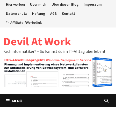
Zum
Hier werben
Über mich
Über diesen Blog
Impressum
Inhalt
Datenschutz
Haftung
AGB
Kontakt
springen
*= Affiliate-/Werbelink
Devil At Work
Fachinformatiker? – So kannst du im IT-Alltag überleben!
MENÜ