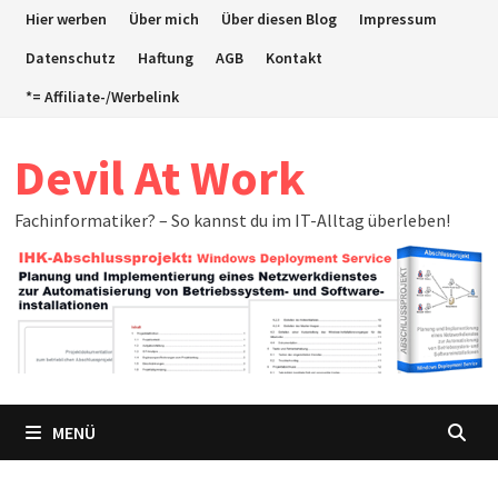
Zum
Hier werben
Über mich
Über diesen Blog
Impressum
Inhalt
Datenschutz
Haftung
AGB
Kontakt
springen
*= Affiliate-/Werbelink
Devil At Work
Fachinformatiker? – So kannst du im IT-Alltag überleben!
MENÜ