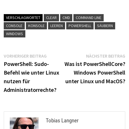
VERSCHLAGWORTET
CLEAR
CMD
COMMAND LINE
CONSOLE
KONSOLE
LEEREN
POWERSHELL
SÄUBERN
WINDOWS
Beitragsnavigation
Vorheriger
N
VORHERIGER BEITRAG
NÄCHSTER BEITRAG
Beitrag:
B
PowerShell: Sudo-
Was ist PowerShellCore?
Befehl wie unter Linux
Windows PowerShell
nutzen für
unter Linux und MacOS?
Administratorrechte?
Tobias Langner