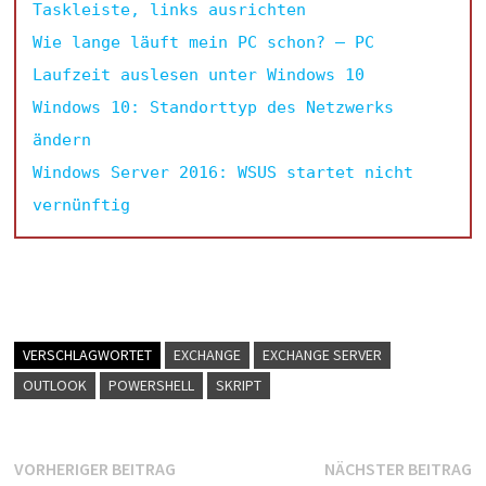
Taskleiste, links ausrichten
Wie lange läuft mein PC schon? – PC
Laufzeit auslesen unter Windows 10
Windows 10: Standorttyp des Netzwerks
ändern
Windows Server 2016: WSUS startet nicht
vernünftig
VERSCHLAGWORTET
EXCHANGE
EXCHANGE SERVER
OUTLOOK
POWERSHELL
SKRIPT
Beitragsnavigation
Vorheriger
N
VORHERIGER BEITRAG
NÄCHSTER BEITRAG