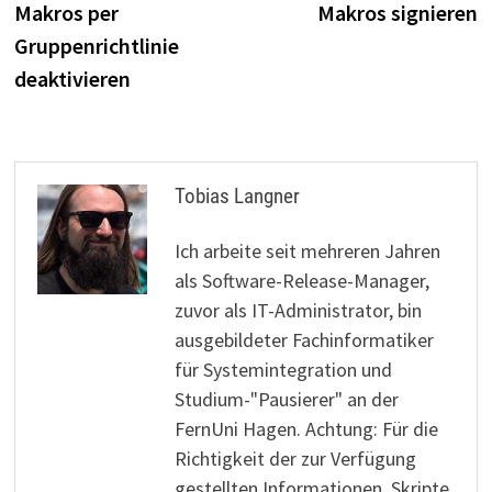
Beitrag:
B
Makros per
Makros signieren
Gruppenrichtlinie
deaktivieren
Tobias Langner
Ich arbeite seit mehreren Jahren
als Software-Release-Manager,
zuvor als IT-Administrator, bin
ausgebildeter Fachinformatiker
für Systemintegration und
Studium-"Pausierer" an der
FernUni Hagen. Achtung: Für die
Richtigkeit der zur Verfügung
gestellten Informationen, Skripte,