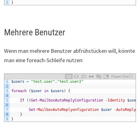
3
}
Mehrere Benutzer
Wenn man mehrere Benutzer abfrühstücken will, könnte
man eine foreach-Schleife nutzen:
PowerShell
1
$users
=
"test.user"
,
"test.user2"
2
3
foreach
(
$user
in
$users
)
{
4
5
If
(
(
Get-MailboxAutoReplyConfiguration
-Identity
$user
6
7
Set
-MailboxAutoReplyonfiguration
$user
-AutoReplyS
8
}
9
}