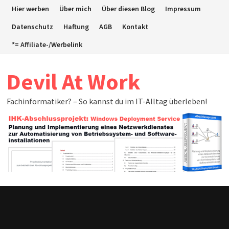
Zum
Hier werben
Über mich
Über diesen Blog
Impressum
Inhalt
Datenschutz
Haftung
AGB
Kontakt
springen
*= Affiliate-/Werbelink
Devil At Work
Fachinformatiker? – So kannst du im IT-Alltag überleben!