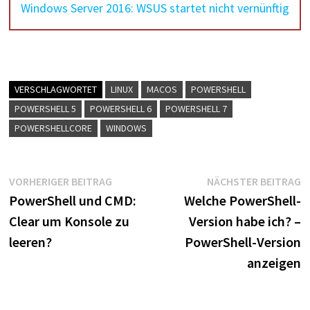
Windows Server 2016: WSUS startet nicht vernünftig
VERSCHLAGWORTET
LINUX
MACOS
POWERSHELL
POWERSHELL 5
POWERSHELL 6
POWERSHELL 7
POWERSHELLCORE
WINDOWS
Beitragsnavigation
Vorheriger
N
VORHERIGER BEITRAG
NÄCHSTER BEITRAG
Beitrag:
B
PowerShell und CMD:
Welche PowerShell-
Clear um Konsole zu
Version habe ich? –
leeren?
PowerShell-Version
anzeigen