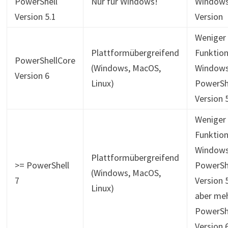
PowerShell
Nur für Windows!
Windows
Version 5.1
Version
Weniger
Plattformübergreifend
Funktion
PowerShellCore
(Windows, MacOS,
Window
Version 6
Linux)
PowerSh
Version 
Weniger
Funktion
Window
Plattformübergreifend
>= PowerShell
PowerSh
(Windows, MacOS,
7
Version 5
Linux)
aber meh
PowerSh
Version 