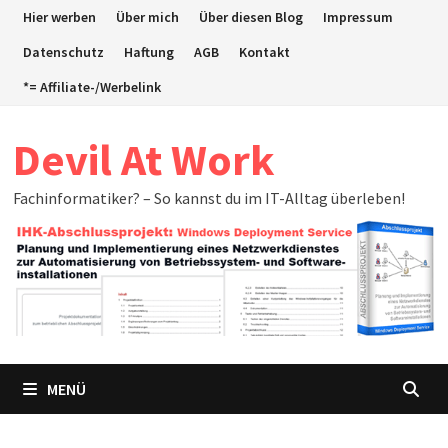
Zum
Hier werben
Über mich
Über diesen Blog
Impressum
Inhalt
Datenschutz
Haftung
AGB
Kontakt
springen
*= Affiliate-/Werbelink
Devil At Work
Fachinformatiker? – So kannst du im IT-Alltag überleben!
MENÜ