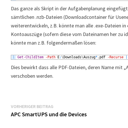
Das ganze als Skript in der Aufgabenplanung eingefüg
sämtlichen .nzb-Dateien (Downloadcontainer für Usenet-
weiterentwickeln, z.B. könnte man alle .exe-Dateien in
Kontoauszüge (sofern diese vom Dateinamen her zu iden
könnte man z.B. folgendermaßen lösen:
1
Get-ChildItem
-Path
E
:
\
Downloads
\
Auszug
*
.
pdf
-Recurse
|
Dies bewirkt dass alle PDF-Dateien, deren Name mit „
verschoben werden.
Beitragsnavigation
Vorheriger
VORHERIGER BEITRAG
Beitrag:
APC SmartUPS und die Devices