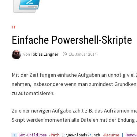
IT
Einfache Powershell-Skripte
von
Tobias Langner
16. Januar 2014
Mit der Zeit fangen einfache Aufgaben an unnötig viel 
nehmen, insbesondere wenn man zumindest Grundkennt
zu automatisieren.
Zu einer nervigen Aufgabe zählt z.B. das Aufräumen m
Skript werden momentan alle Dateien mit der Endung .
1
Get-ChildItem
-Path
E
:
\
Downloads
\
*
.
nzb
-Recurse
|
Remov