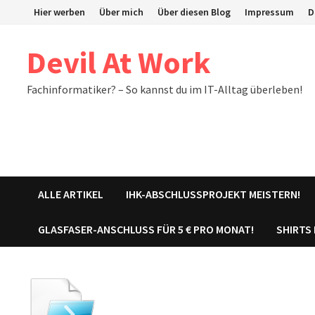
Zum
Hier werben
Über mich
Über diesen Blog
Impressum
D
Inhalt
springen
Devil At Work
Fachinformatiker? – So kannst du im IT-Alltag überleben!
ALLE ARTIKEL
IHK-ABSCHLUSSPROJEKT MEISTERN!
GLASFASER-ANSCHLUSS FÜR 5 € PRO MONAT!
SHIRTS