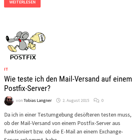
WEITERLESEN
BEIM
SHARED
WEB
HOSTING
IT
Wie teste ich den Mail-Versand auf einem
Postfix-Server?
von
Tobias Langner
2. August 2015
0
Da ich in einer Testumgebung desöfteren testen muss,
ob der Mail-Versand von einem Postfix-Server aus
funktioniert bzw. ob die E-Mail an einem Exchange-
Server ankommt, habe …