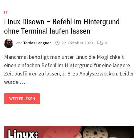
LANGSAM?
IT
Linux Disown – Befehl im Hintergrund
ohne Terminal laufen lassen
von
Tobias Langner
22. Oktober 2023
0
Manchmal benötigt man unter Linux die Möglichkeit
einen einfachen Befehl im Hintergrund für eine längere
Zeit ausführen zu lassen, z. B. zu Analysezwecken. Leider
würde …
LINUX
WEITERLESEN
DISOWN
–
BEFEHL
IM
HINTERGRUND
OHNE
TERMINAL
LAUFEN
LASSEN