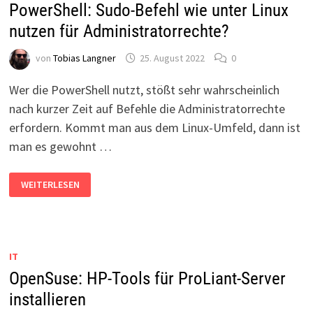
PowerShell: Sudo-Befehl wie unter Linux
nutzen für Administratorrechte?
von
Tobias Langner
25. August 2022
0
Wer die PowerShell nutzt, stößt sehr wahrscheinlich
nach kurzer Zeit auf Befehle die Administratorrechte
erfordern. Kommt man aus dem Linux-Umfeld, dann ist
man es gewohnt …
POWERSHELL:
WEITERLESEN
SUDO-
BEFEHL
WIE
UNTER
LINUX
NUTZEN
FÜR
IT
ADMINISTRATORRECHTE?
OpenSuse: HP-Tools für ProLiant-Server
installieren