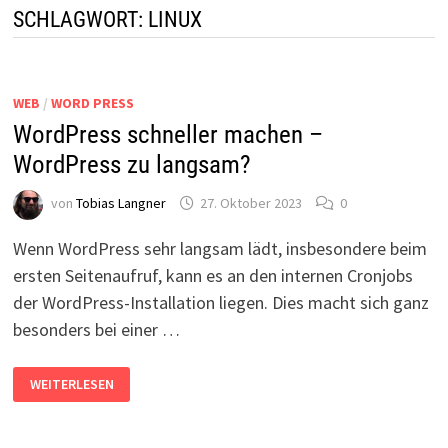
SCHLAGWORT:
LINUX
WEB
/
WORD PRESS
WordPress schneller machen –
WordPress zu langsam?
von
Tobias Langner
27. Oktober 2023
0
Wenn WordPress sehr langsam lädt, insbesondere beim
ersten Seitenaufruf, kann es an den internen Cronjobs
der WordPress-Installation liegen. Dies macht sich ganz
besonders bei einer …
WORDPRESS
WEITERLESEN
SCHNELLER
MACHEN
–
WORDPRESS
ZU