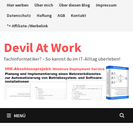
Zum
Hier werben
Über mich
Über diesen Blog
Impressum
Inhalt
Datenschutz
Haftung
AGB
Kontakt
springen
*= Affiliate-/Werbelink
Devil At Work
Fachinformatiker? – So kannst du im IT-Alltag überleben!
MENÜ