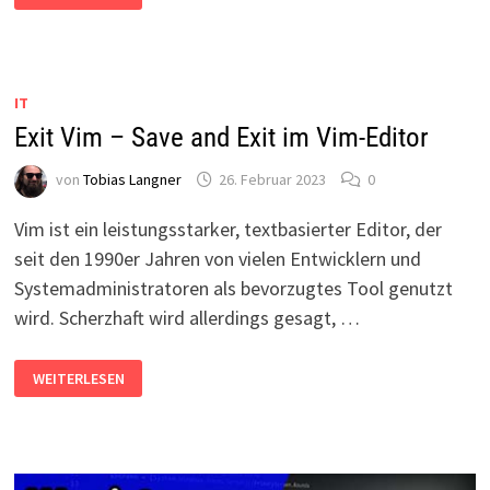
DEAKTIVIEREN
–
SO
KANNST
DU
IPV6
IT
ABSCHALTEN!
Exit Vim – Save and Exit im Vim-Editor
von
Tobias Langner
26. Februar 2023
0
Vim ist ein leistungsstarker, textbasierter Editor, der
seit den 1990er Jahren von vielen Entwicklern und
Systemadministratoren als bevorzugtes Tool genutzt
wird. Scherzhaft wird allerdings gesagt, …
EXIT
WEITERLESEN
VIM
–
SAVE
AND
EXIT
IM
VIM-