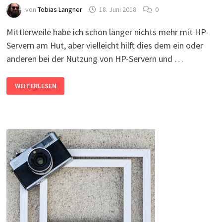
von
Tobias Langner
18. Juni 2018
0
Mittlerweile habe ich schon länger nichts mehr mit HP-
Servern am Hut, aber vielleicht hilft dies dem ein oder
anderen bei der Nutzung von HP-Servern und …
OPENSUSE:
WEITERLESEN
HP-
TOOLS
FÜR
PROLIANT-
SERVER
INSTALLIEREN