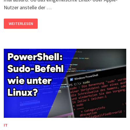
Nutzer anstelle der …
WAS
WEITERLESEN
IST
POWERSHELLCORE?
WINDOWS
POWERSHELL
UNTER
LINUX
UND
MACOS?
IT