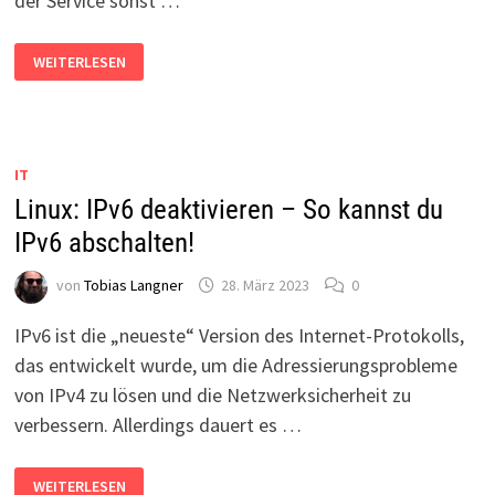
der Service sonst …
CRONJOB
WEITERLESEN
MIT
SUDO-
RECHTEN
UNTER
UBUNTU
AUSFÜHREN
IT
Linux: IPv6 deaktivieren – So kannst du
IPv6 abschalten!
von
Tobias Langner
28. März 2023
0
IPv6 ist die „neueste“ Version des Internet-Protokolls,
das entwickelt wurde, um die Adressierungsprobleme
von IPv4 zu lösen und die Netzwerksicherheit zu
verbessern. Allerdings dauert es …
LINUX:
WEITERLESEN
IPV6