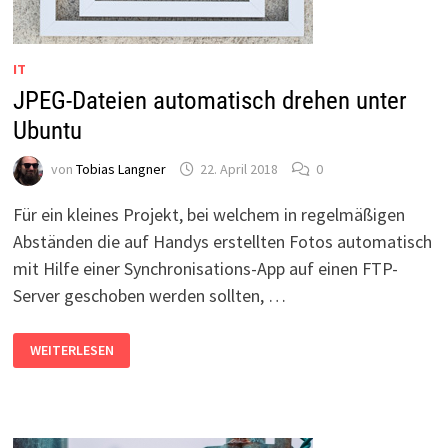
IT
JPEG-Dateien automatisch drehen unter
Ubuntu
von
Tobias Langner
22. April 2018
0
Für ein kleines Projekt, bei welchem in regelmäßigen
Abständen die auf Handys erstellten Fotos automatisch
mit Hilfe einer Synchronisations-App auf einen FTP-
Server geschoben werden sollten, …
JPEG-
WEITERLESEN
DATEIEN
AUTOMATISCH
DREHEN
UNTER
UBUNTU