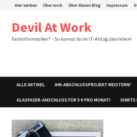
Zum
Hier werben
Über mich
Über diesen Blog
Impressum
D
Inhalt
springen
Devil At Work
Fachinformatiker? – So kannst du im IT-Alltag überleben!
ALLE ARTIKEL
IHK-ABSCHLUSSPROJEKT MEISTERN!
GLASFASER-ANSCHLUSS FÜR 5 € PRO MONAT!
SHIRTS