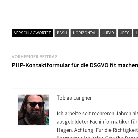
VERSCHLAGWORTET
BASH
HORIZONTAL
JHEAD
JPEG
L
Beitragsnavigation
Vorheriger
VORHERIGER BEITRAG
Beitrag:
PHP-Kontaktformular für die DSGVO fit mache
Tobias Langner
Ich arbeite seit mehreren Jahren al
ausgebildeter Fachinformatiker fü
Hagen. Achtung: Für die Richtigkeit