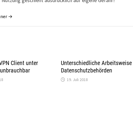
 Nutzung geschieht ausdrücklich auf eigene Gefahr!
gner →
VPN Client unter
Unterschiedliche Arbeitsweise
unbrauchbar
Datenschutzbehörden
18
19. Juli 2018