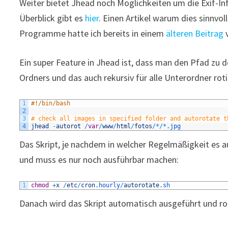
Weiter bietet Jhead noch Möglichkeiten um die Exif-In
Überblick gibt es
hier
. Einen Artikel warum dies sinnv
Programme hatte ich bereits in einem
älteren Beitrag
v
Ein super Feature in Jhead ist, dass man den Pfad zu de
Ordners und das auch rekursiv für alle Unterordner ro
1
#!/bin/bash
2
3
# check all images in specified folder and autorotate t
4
jhead
-
autorot
/
var
/
www
/
html
/
fotos
/
*
/
*
.jpg
Das Skript, je nachdem in welcher Regelmäßigkeit es a
und muss es nur noch ausführbar machen:
1
chmod
+
x
/
etc
/
cron
.hourly
/
autorotate
.sh
Danach wird das Skript automatisch ausgeführt und rotie