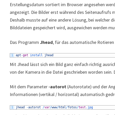
Erstellungsdatum sortiert im Browser angesehen werde
angezeigt. Die Bilder erst während des Seitenaufrufs m
Deshalb musste auf eine andere Lösung, bei welcher di
Bilddateien gespeichert wird, ausgewichen werden mu
Das Programm
Jhead
, für das automatische Rotieren d
1
apt
-
get
install 
jhead
Mit Jhead lässt sich ein Bild ganz einfach richtig aus
von der Kamera in die Datei geschrieben worden sein. D
Mit dem Parameter
-autorot
(Autorotate) und der Ang
Informationen (vertikal / horizontal) automatisch gedr
1
jhead
-
autorot
/
var
/
www
/
html
/
fotos
/
test
.jpg