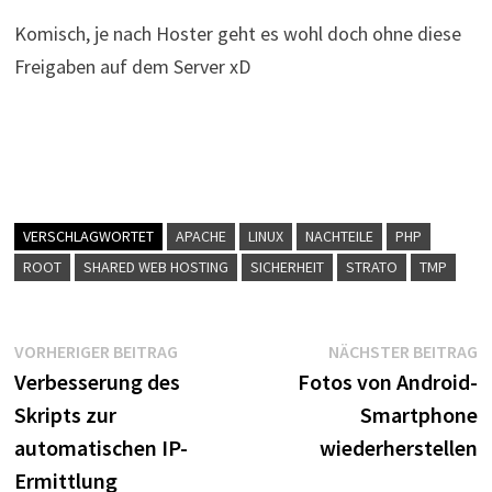
Komisch, je nach Hoster geht es wohl doch ohne diese
Freigaben auf dem Server xD
VERSCHLAGWORTET
APACHE
LINUX
NACHTEILE
PHP
ROOT
SHARED WEB HOSTING
SICHERHEIT
STRATO
TMP
Beitragsnavigation
Vorheriger
N
VORHERIGER BEITRAG
NÄCHSTER BEITRAG
Beitrag:
B
Verbesserung des
Fotos von Android-
Skripts zur
Smartphone
automatischen IP-
wiederherstellen
Ermittlung