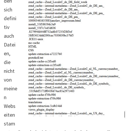
den
sich
defini
tiv
auch
Datei
en,
die
nicht
von
meine
n
Webs
eiten
stam