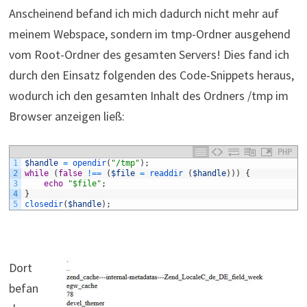
Anscheinend befand ich mich dadurch nicht mehr auf
meinem Webspace, sondern im tmp-Ordner ausgehend
vom Root-Ordner des gesamten Servers! Dies fand ich
durch den Einsatz folgenden des Code-Snippets heraus,
wodurch ich den gesamten Inhalt des Ordners /tmp im
Browser anzeigen ließ:
PHP
1
$handle
=
opendir
(
"/tmp"
)
;
2
while
(
false
!==
(
$file
=
readdir
(
$handle
)
)
)
{
3
echo
"$file"
;
4
}
5
closedir
(
$handle
)
;
Dort
befan