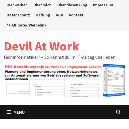
Zum
Hier werben
Über mich
Über diesen Blog
Impressum
Inhalt
Datenschutz
Haftung
AGB
Kontakt
springen
*= Affiliate-/Werbelink
Devil At Work
Fachinformatiker? – So kannst du im IT-Alltag überleben!
MENÜ