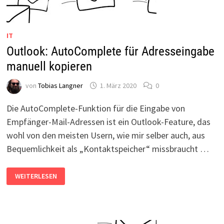
IT
Outlook: AutoComplete für Adresseingabe
manuell kopieren
von
Tobias Langner
1. März 2020
0
Die AutoComplete-Funktion für die Eingabe von
Empfänger-Mail-Adressen ist ein Outlook-Feature, das
wohl von den meisten Usern, wie mir selber auch, aus
Bequemlichkeit als „Kontaktspeicher“ missbraucht …
OUTLOOK:
WEITERLESEN
AUTOCOMPLETE
FÜR
ADRESSEINGABE
MANUELL
KOPIEREN