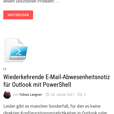
einem unschönen Problem: …
OUTLOOK
WEITERLESEN
2016
UND
EXCHANGE
2010:
E-
MAILS
KÖNNEN
NICHT
GESENDET
WERDEN
IT
Wiederkehrende E-Mail-Abwesenheitsnotiz
für Outlook mit PowerShell
von
Tobias Langner
24. Januar 2017
0
Leider gibt es manchen Sonderfall, für den es keine
direkten Konfigurationsmöglichkeiten in Outlook oder