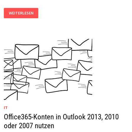
LOKAL
WEITERLESEN
INSTALLIERTES
OUTLOOK
HÄNGT
BEI
VERWENDUNG
VON
OFFICE365
IT
Office365-Konten in Outlook 2013, 2010
oder 2007 nutzen