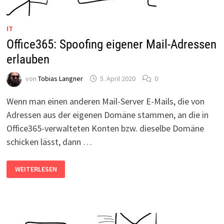
IT
Office365: Spoofing eigener Mail-Adressen
erlauben
von
Tobias Langner
5. April 2020
0
Wenn man einen anderen Mail-Server E-Mails, die von
Adressen aus der eigenen Domäne stammen, an die in
Office365-verwalteten Konten bzw. dieselbe Domäne
schicken lässt, dann …
OFFICE365:
WEITERLESEN
SPOOFING
EIGENER
MAIL-
ADRESSEN
ERLAUBEN