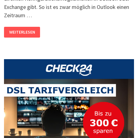
Exchange gibt. So ist es zwar möglich in Outlook einen
Zeitraum …
WIEDERKEHRENDE
WEITERLESEN
E-
MAIL-
ABWESENHEITSNOTIZ
FÜR
OUTLOOK
MIT
POWERSHELL