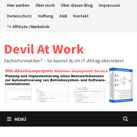
Zum
Hier werben
Über mich
Über diesen Blog
Impressum
Inhalt
Datenschutz
Haftung
AGB
Kontakt
springen
*= Affiliate-/Werbelink
Devil At Work
Fachinformatiker? – So kannst du im IT-Alltag überleben!
MENÜ