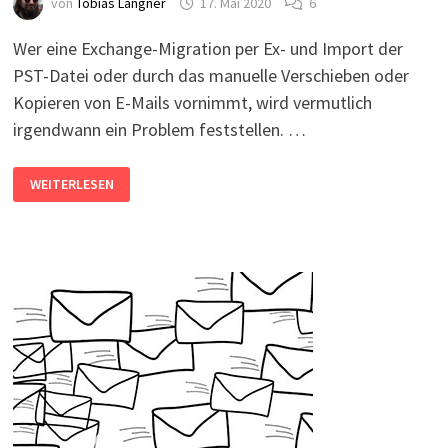
von
Tobias Langner
17. Mai 2020
6
Wer eine Exchange-Migration per Ex- und Import der
PST-Datei oder durch das manuelle Verschieben oder
Kopieren von E-Mails vornimmt, wird vermutlich
irgendwann ein Problem feststellen. …
OFFICE365/EXCHANGE:
WEITERLESEN
NACHRICHT
KONNTE
NICHT
ZUGESTELLT
WERDEN
–
LEGACYEXCHANGEDN
UND
X500