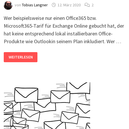
von
Tobias Langner
12. März 2020
2
Wer beispielsweise nur einen Office365 bzw.
Microsoft365-Tarif für Exchange Online gebucht hat, der
hat keine entsprechend lokal installierbaren Office-
Produkte wie Outlookin seinem Plan inkludiert. Wer …
OFFICE365-
WEITERLESEN
KONTEN
IN
OUTLOOK
2013,
2010
ODER
2007
NUTZEN