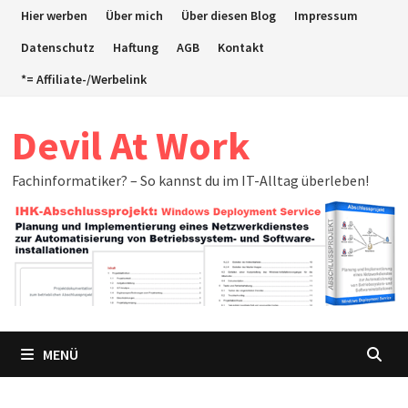
Zum
Hier werben
Über mich
Über diesen Blog
Impressum
Inhalt
Datenschutz
Haftung
AGB
Kontakt
springen
*= Affiliate-/Werbelink
Devil At Work
Fachinformatiker? – So kannst du im IT-Alltag überleben!
MENÜ