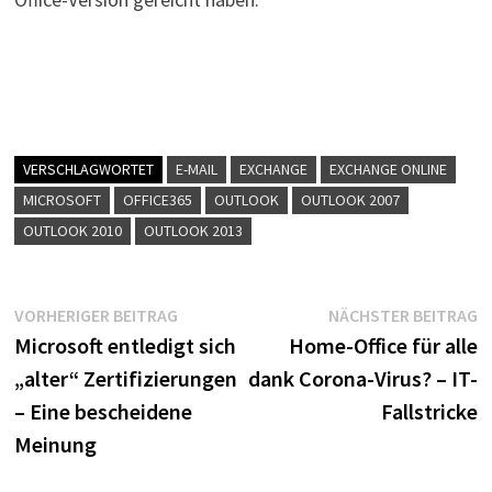
VERSCHLAGWORTET
E-MAIL
EXCHANGE
EXCHANGE ONLINE
MICROSOFT
OFFICE365
OUTLOOK
OUTLOOK 2007
OUTLOOK 2010
OUTLOOK 2013
Beitragsnavigation
Vorheriger
N
VORHERIGER BEITRAG
NÄCHSTER BEITRAG
Beitrag:
B
Microsoft entledigt sich
Home-Office für alle
„alter“ Zertifizierungen
dank Corona-Virus? – IT-
– Eine bescheidene
Fallstricke
Meinung