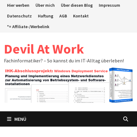
Zum
Hier werben
Über mich
Über diesen Blog
Impressum
Inhalt
Datenschutz
Haftung
AGB
Kontakt
springen
*= Affiliate-/Werbelink
Devil At Work
Fachinformatiker? – So kannst du im IT-Alltag überleben!
MENÜ