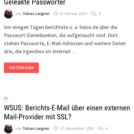
Geleakte Passwörter
von
Tobias Langner
4. Februar 2019
0
Vor einigen Tagen berichtete u. a. heise.de über die
Passwort-Datenbanken, die aufgetaucht sind. Dort
stehen Passworte, E-Mail-Adressen und weitere Daten
drin, die irgendwo im Internet …
GELEAKTE
WEITERLESEN
PASSWÖRTER
IT
WSUS: Berichts-E-Mail über einen externen
Mail-Provider mit SSL?
von
Tobias Langner
17. November 2018
4