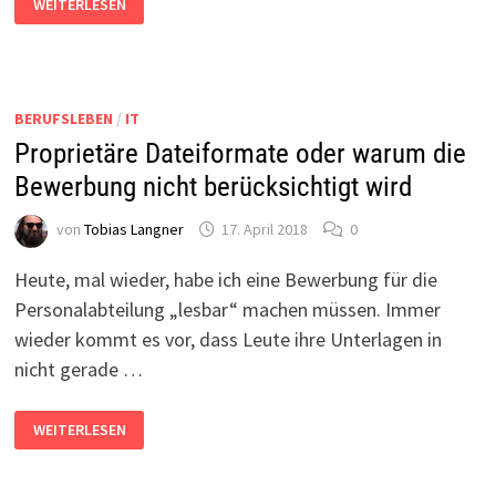
WEITERLESEN
EXCHANGE-
ZERTIFIKAT
UND
IOS
BERUFSLEBEN
/
IT
Proprietäre Dateiformate oder warum die
Bewerbung nicht berücksichtigt wird
von
Tobias Langner
17. April 2018
0
Heute, mal wieder, habe ich eine Bewerbung für die
Personalabteilung „lesbar“ machen müssen. Immer
wieder kommt es vor, dass Leute ihre Unterlagen in
nicht gerade …
PROPRIETÄRE
WEITERLESEN
DATEIFORMATE
ODER
WARUM
DIE