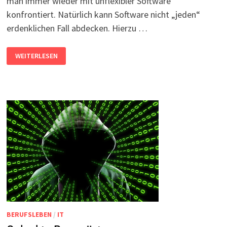
man immer wieder mit unflexibler Software
konfrontiert. Natürlich kann Software nicht „jeden“
erdenklichen Fall abdecken. Hierzu …
UNFLEXIBILITÄT
WEITERLESEN
VON
IT-
SYSTEMEN
BERUFSLEBEN
/
IT