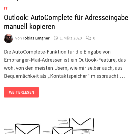
IT
Outlook: AutoComplete für Adresseingabe
manuell kopieren
von
Tobias Langner
1. März 2020
0
Die AutoComplete-Funktion für die Eingabe von
Empfänger-Mail-Adressen ist ein Outlook-Feature, das
wohl von den meisten Usern, wie mir selber auch, aus
Bequemlichkeit als „Kontaktspeicher“ missbraucht …
OUTLOOK:
WEITERLESEN
AUTOCOMPLETE
FÜR
ADRESSEINGABE
MANUELL
KOPIEREN