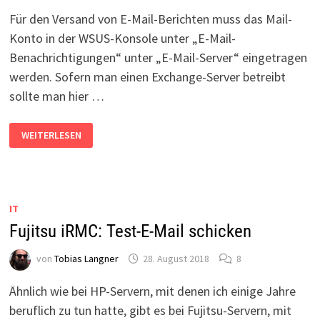
Für den Versand von E-Mail-Berichten muss das Mail-
Konto in der WSUS-Konsole unter „E-Mail-
Benachrichtigungen“ unter „E-Mail-Server“ eingetragen
werden. Sofern man einen Exchange-Server betreibt
sollte man hier …
WSUS:
WEITERLESEN
BERICHTS-
E-
MAIL
ÜBER
EINEN
EXTERNEN
MAIL-
IT
PROVIDER
MIT
Fujitsu iRMC: Test-E-Mail schicken
SSL?
von
Tobias Langner
28. August 2018
8
Ähnlich wie bei HP-Servern, mit denen ich einige Jahre
beruflich zu tun hatte, gibt es bei Fujitsu-Servern, mit