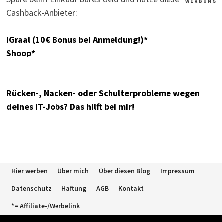
W E R B U N G
Cashback-Anbieter:
iGraal (10€ Bonus bei Anmeldung!)*
Shoop*
Rücken-, Nacken- oder Schulterprobleme wegen
deines IT-Jobs? Das hilft bei mir!
Hier werben
Über mich
Über diesen Blog
Impressum
Datenschutz
Haftung
AGB
Kontakt
*= Affiliate-/Werbelink