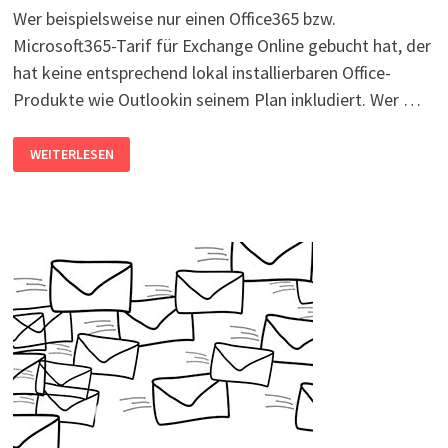
Wer beispielsweise nur einen Office365 bzw.
Microsoft365-Tarif für Exchange Online gebucht hat, der
hat keine entsprechend lokal installierbaren Office-
Produkte wie Outlookin seinem Plan inkludiert. Wer …
OFFICE365-
WEITERLESEN
KONTEN
IN
OUTLOOK
2013,
2010
ODER
2007
NUTZEN