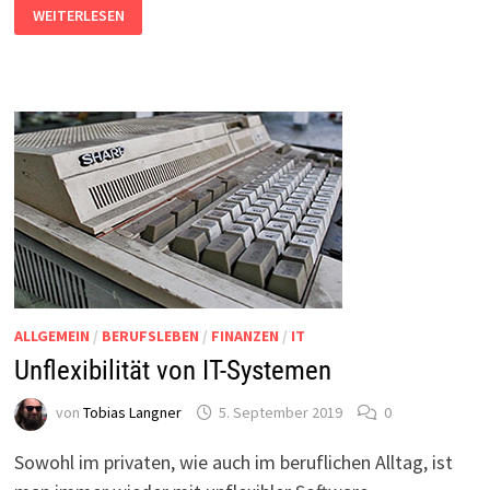
OUTLOOK
WEITERLESEN
2016:
E-
MAIL
KANN
NICHT
GEDRUCKT
WERDEN
ALLGEMEIN
/
BERUFSLEBEN
/
FINANZEN
/
IT
Unflexibilität von IT-Systemen
von
Tobias Langner
5. September 2019
0
Sowohl im privaten, wie auch im beruflichen Alltag, ist