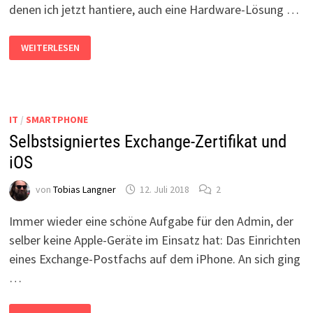
denen ich jetzt hantiere, auch eine Hardware-Lösung …
FUJITSU
WEITERLESEN
IRMC:
TEST-
E-
MAIL
SCHICKEN
IT
/
SMARTPHONE
Selbstsigniertes Exchange-Zertifikat und
iOS
von
Tobias Langner
12. Juli 2018
2
Immer wieder eine schöne Aufgabe für den Admin, der
selber keine Apple-Geräte im Einsatz hat: Das Einrichten
eines Exchange-Postfachs auf dem iPhone. An sich ging
…
SELBSTSIGNIERTES