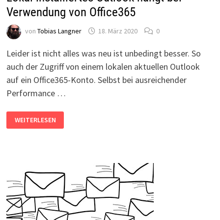
Verwendung von Office365
von
Tobias Langner
18. März 2020
0
Leider ist nicht alles was neu ist unbedingt besser. So
auch der Zugriff von einem lokalen aktuellen Outlook
auf ein Office365-Konto. Selbst bei ausreichender
Performance …
LOKAL
WEITERLESEN
INSTALLIERTES
OUTLOOK
HÄNGT
BEI
VERWENDUNG
VON
OFFICE365