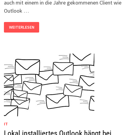
auch mit einem in die Jahre gekommenen Client wie
Outlook …
ENDE
WEITERLESEN
FÜR
OUTLOOK
2007
UND
2010
BEI
OFFICE365
–
WAS
NUN?
IT
Lokal installiertes Outlook hängt bei