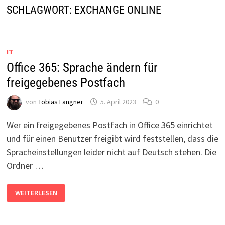
SCHLAGWORT:
EXCHANGE ONLINE
IT
Office 365: Sprache ändern für
freigegebenes Postfach
von
Tobias Langner
5. April 2023
0
Wer ein freigegebenes Postfach in Office 365 einrichtet
und für einen Benutzer freigibt wird feststellen, dass die
Spracheinstellungen leider nicht auf Deutsch stehen. Die
Ordner …
OFFICE
WEITERLESEN
365:
SPRACHE
ÄNDERN
FÜR
FREIGEGEBENES