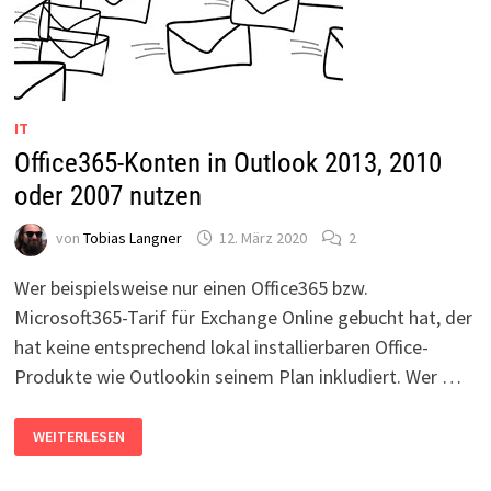
IT
Office365-Konten in Outlook 2013, 2010
oder 2007 nutzen
von
Tobias Langner
12. März 2020
2
Wer beispielsweise nur einen Office365 bzw.
Microsoft365-Tarif für Exchange Online gebucht hat, der
hat keine entsprechend lokal installierbaren Office-
Produkte wie Outlookin seinem Plan inkludiert. Wer …
OFFICE365-
WEITERLESEN
KONTEN
IN
OUTLOOK
2013,