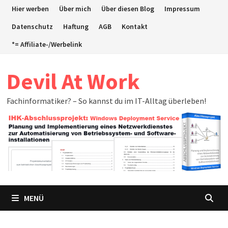
Zum
Hier werben
Über mich
Über diesen Blog
Impressum
Inhalt
Datenschutz
Haftung
AGB
Kontakt
springen
*= Affiliate-/Werbelink
Devil At Work
Fachinformatiker? – So kannst du im IT-Alltag überleben!
MENÜ