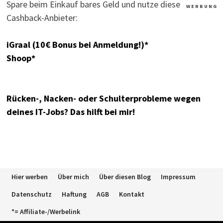
Spare beim Einkauf bares Geld und nutze diese
W E R B U N G
Cashback-Anbieter:
iGraal (10€ Bonus bei Anmeldung!)*
Shoop*
Rücken-, Nacken- oder Schulterprobleme wegen
deines IT-Jobs? Das hilft bei mir!
Hier werben
Über mich
Über diesen Blog
Impressum
Datenschutz
Haftung
AGB
Kontakt
*= Affiliate-/Werbelink