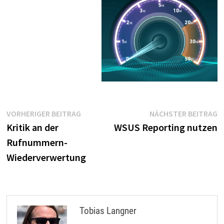
Beitragsnavigation
Vorheriger
N
VORHERIGER BEITRAG
NÄCHSTER BEITRAG
Beitrag:
B
Kritik an der
WSUS Reporting nutzen
Rufnummern-
Wiederverwertung
Tobias Langner