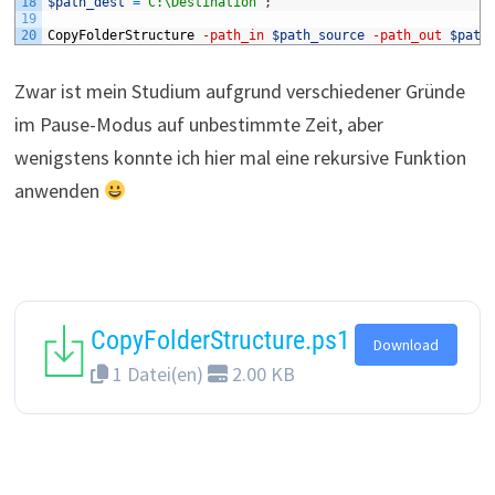
18
$path_dest
=
"C:\Destination"
;
19
20
CopyFolderStructure
-path_in
$path_source
-path_out
$path
Zwar ist mein Studium aufgrund verschiedener Gründe
im Pause-Modus auf unbestimmte Zeit, aber
wenigstens konnte ich hier mal eine rekursive Funktion
anwenden
CopyFolderStructure.ps1
Download
1 Datei(en)
2.00 KB