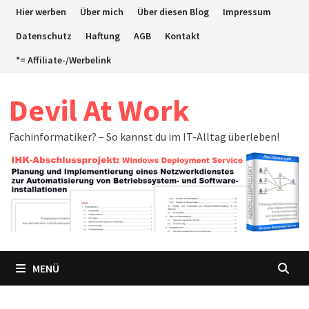
Zum
Hier werben
Über mich
Über diesen Blog
Impressum
Inhalt
Datenschutz
Haftung
AGB
Kontakt
springen
*= Affiliate-/Werbelink
Devil At Work
Fachinformatiker? – So kannst du im IT-Alltag überleben!
MENÜ