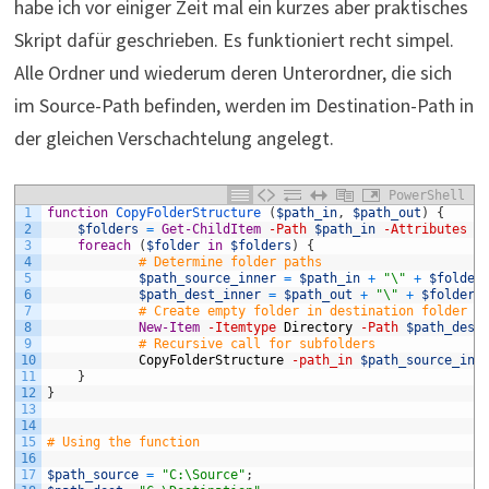
habe ich vor einiger Zeit mal ein kurzes aber praktisches
Skript dafür geschrieben. Es funktioniert recht simpel.
Alle Ordner und wiederum deren Unterordner, die sich
im Source-Path befinden, werden im Destination-Path in
der gleichen Verschachtelung angelegt.
PowerShell
1
function
CopyFolderStructure
(
$path_in
,
$path_out
)
{
2
$folders
=
Get-ChildItem
-Path
$path_in
-Attributes
D
3
foreach
(
$folder
in
$folders
)
{
4
# Determine folder paths
5
$path_source_inner
=
$path_in
+
"\"
+
$folder
6
$path_dest_inner
=
$path_out
+
"\"
+
$folder
;
7
# Create empty folder in destination folder
8
New-Item
-Itemtype
Directory
-Path
$path_dest
9
# Recursive call for subfolders
10
CopyFolderStructure
-path_in
$path_source_inn
11
}
12
}
13
14
15
# Using the function
16
17
$path_source
=
"C:\Source"
;