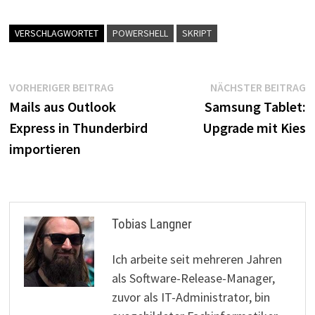
VERSCHLAGWORTET
POWERSHELL
SKRIPT
Beitragsnavigation
Vorheriger
N
VORHERIGER BEITRAG
NÄCHSTER BEITRAG
Beitrag:
B
Mails aus Outlook
Samsung Tablet:
Express in Thunderbird
Upgrade mit Kies
importieren
Tobias Langner
Ich arbeite seit mehreren Jahren
als Software-Release-Manager,
zuvor als IT-Administrator, bin