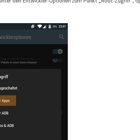
nter den Entwickler-Optionen zum Punkt „Root-Zugriff“, ti