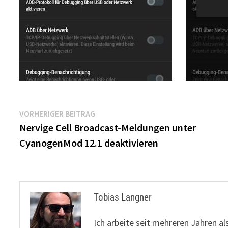
Beitragsnavigation
Vorheriger
VORHERIGER BEITRAG
Beitrag:
Nervige Cell Broadcast-Meldungen unter
CyanogenMod 12.1 deaktivieren
Tobias Langner
Ich arbeite seit mehreren Jahren al