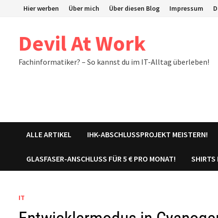
Zum
Hier werben
Über mich
Über diesen Blog
Impressum
D
Inhalt
springen
Devil At Work
Fachinformatiker? – So kannst du im IT-Alltag überleben!
ALLE ARTIKEL
IHK-ABSCHLUSSPROJEKT MEISTERN!
GLASFASER-ANSCHLUSS FÜR 5 € PRO MONAT!
SHIRTS
IT