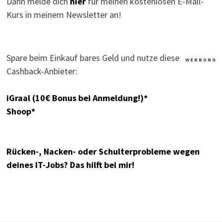
Dann melde dich
hier
für meinen kostenlosen E-Mail-
Kurs in meinem Newsletter an!
Spare beim Einkauf bares Geld und nutze diese
W E R B U N G
Cashback-Anbieter:
iGraal (10€ Bonus bei Anmeldung!)*
Shoop*
Rücken-, Nacken- oder Schulterprobleme wegen
deines IT-Jobs? Das hilft bei mir!