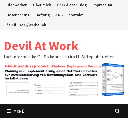
Zum
Hier werben
Über mich
Über diesen Blog
Impressum
Inhalt
Datenschutz
Haftung
AGB
Kontakt
springen
*= Affiliate-/Werbelink
Devil At Work
Fachinformatiker? – So kannst du im IT-Alltag überleben!
MENÜ