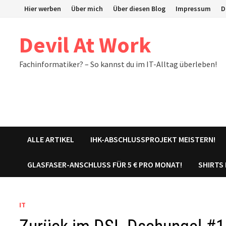
Zum
Hier werben
Über mich
Über diesen Blog
Impressum
D
Inhalt
springen
Devil At Work
Fachinformatiker? – So kannst du im IT-Alltag überleben!
ALLE ARTIKEL
IHK-ABSCHLUSSPROJEKT MEISTERN!
GLASFASER-ANSCHLUSS FÜR 5 € PRO MONAT!
SHIRTS
IT