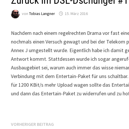
Zurück im DSL-Dschungel #10
von
Tobias Langner
15. März 2016
Nachdem nach einem regelrechten Drama vor fast einem 
nochmals einen Versuch gewagt und bei der Telekom p
Annex J umgestellt wurde. Eigentlich habe ich damit g
Antwort kommt. Stattdessen wurde ich sogar angerufen
Ausbaugebiet sei, warum auch immer das wisse niemand
Verbindung mit dem Entertain-Paket für uns schaltbar. 
für 1200 KBit/s mehr Upload wagen sollte das Enterta
und dann das Entertain-Paket zu widerrufen und zu hof
Beitragsnavigation
Vorheriger
VORHERIGER BEITRAG