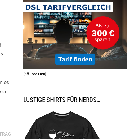
f
ne
(Affiliate-Link)
n es
urde
LUSTIGE SHIRTS FÜR NERDS…
Nächster
ITRAG