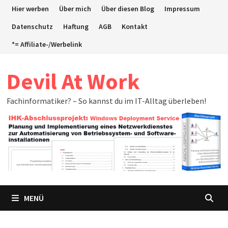
Zum
Hier werben
Über mich
Über diesen Blog
Impressum
Inhalt
Datenschutz
Haftung
AGB
Kontakt
springen
*= Affiliate-/Werbelink
Devil At Work
Fachinformatiker? – So kannst du im IT-Alltag überleben!
MENÜ