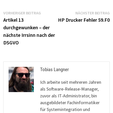
Beitragsnavigation
Vorheriger
N
VORHERIGER BEITRAG
NÄCHSTER BEITRAG
Beitrag:
B
Artikel 13
HP Drucker Fehler 59.F0
durchgewunken – der
nächste Irrsinn nach der
DSGVO
Tobias Langner
Ich arbeite seit mehreren Jahren
als Software-Release-Manager,
zuvor als IT-Administrator, bin
ausgebildeter Fachinformatiker
für Systemintegration und