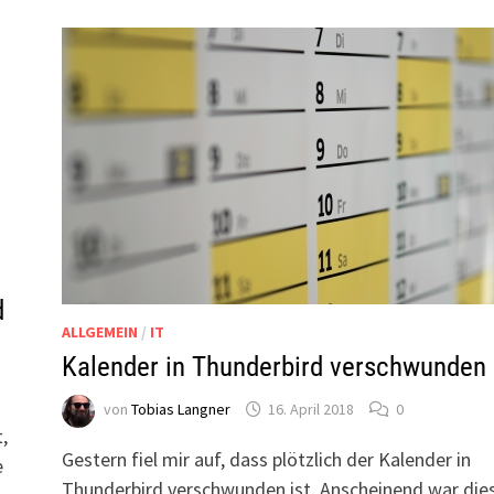
d
ALLGEMEIN
/
IT
Kalender in Thunderbird verschwunden
von
Tobias Langner
16. April 2018
0
t,
Gestern fiel mir auf, dass plötzlich der Kalender in
e
Thunderbird verschwunden ist. Anscheinend war die