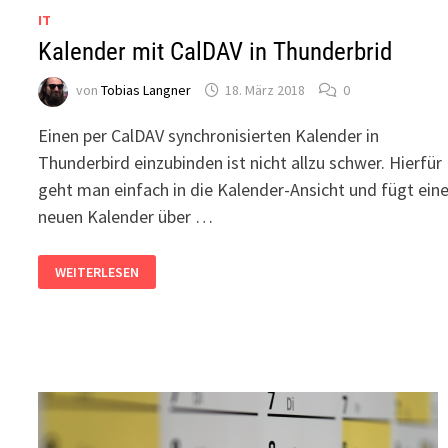
IT
Kalender mit CalDAV in Thunderbrid
von
Tobias Langner
18. März 2018
0
Einen per CalDAV synchronisierten Kalender in
Thunderbird einzubinden ist nicht allzu schwer. Hierfür
geht man einfach in die Kalender-Ansicht und fügt ein
neuen Kalender über …
KALENDER
WEITERLESEN
MIT
CALDAV
IN
THUNDERBRID