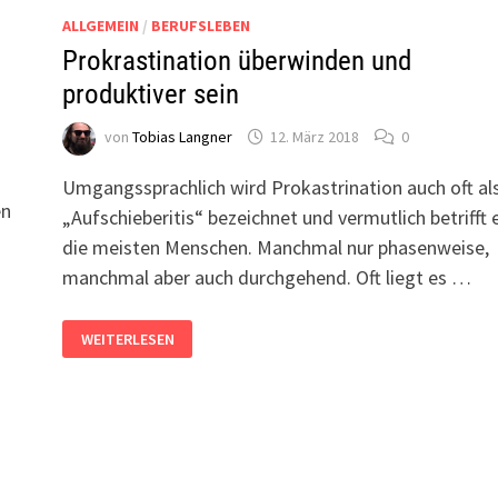
ALLGEMEIN
/
BERUFSLEBEN
Prokrastination überwinden und
produktiver sein
von
Tobias Langner
12. März 2018
0
Umgangssprachlich wird Prokastrination auch oft al
en
„Aufschieberitis“ bezeichnet und vermutlich betrifft 
die meisten Menschen. Manchmal nur phasenweise,
manchmal aber auch durchgehend. Oft liegt es …
PROKRASTINATION
WEITERLESEN
ÜBERWINDEN
UND
PRODUKTIVER
SEIN