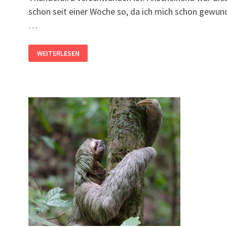
n
schon seit einer Woche so, da ich mich schon gewun
…
KALENDER
WEITERLESEN
IN
THUNDERBIRD
VERSCHWUNDEN