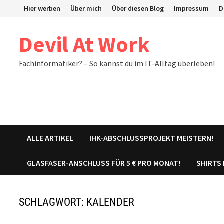
Zum
Hier werben
Über mich
Über diesen Blog
Impressum
D
Inhalt
springen
Devil At Work
Fachinformatiker? – So kannst du im IT-Alltag überleben!
ALLE ARTIKEL
IHK-ABSCHLUSSPROJEKT MEISTERN!
GLASFASER-ANSCHLUSS FÜR 5 € PRO MONAT!
SHIRTS
SCHLAGWORT:
KALENDER