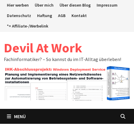
Zum
Hier werben
Über mich
Über diesen Blog
Impressum
Inhalt
Datenschutz
Haftung
AGB
Kontakt
springen
*= Affiliate-/Werbelink
Devil At Work
Fachinformatiker? – So kannst du im IT-Alltag überleben!
MENÜ