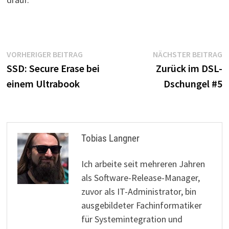
Beitragsnavigation
Vorheriger
N
VORHERIGER BEITRAG
NÄCHSTER BEITRAG
Beitrag:
B
SSD: Secure Erase bei
Zurück im DSL-
einem Ultrabook
Dschungel #5
Tobias Langner
Ich arbeite seit mehreren Jahren
als Software-Release-Manager,
zuvor als IT-Administrator, bin
ausgebildeter Fachinformatiker
für Systemintegration und