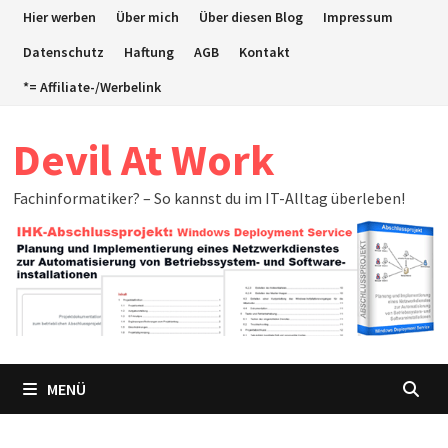
Zum
Hier werben
Über mich
Über diesen Blog
Impressum
Inhalt
Datenschutz
Haftung
AGB
Kontakt
springen
*= Affiliate-/Werbelink
Devil At Work
Fachinformatiker? – So kannst du im IT-Alltag überleben!
MENÜ