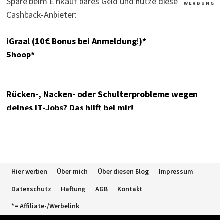
Spare beim Einkauf bares Geld und nutze diese
W E R B U N G
Cashback-Anbieter:
iGraal (10€ Bonus bei Anmeldung!)*
Shoop*
Rücken-, Nacken- oder Schulterprobleme wegen
deines IT-Jobs? Das hilft bei mir!
Hier werben
Über mich
Über diesen Blog
Impressum
Datenschutz
Haftung
AGB
Kontakt
*= Affiliate-/Werbelink