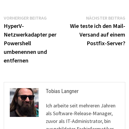
Beitragsnavigation
Vorheriger
N
VORHERIGER BEITRAG
NÄCHSTER BEITRAG
Beitrag:
B
HyperV-
Wie teste ich den Mail-
Netzwerkadapter per
Versand auf einem
Powershell
Postfix-Server?
umbenennen und
entfernen
Tobias Langner
Ich arbeite seit mehreren Jahren
als Software-Release-Manager,
zuvor als IT-Administrator, bin
ausgebildeter Fachinformatiker