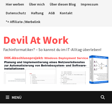
Zum
Hier werben
Über mich
Über diesen Blog
Impressum
Inhalt
Datenschutz
Haftung
AGB
Kontakt
springen
*= Affiliate-/Werbelink
Devil At Work
Fachinformatiker? – So kannst du im IT-Alltag überleben!
MENÜ