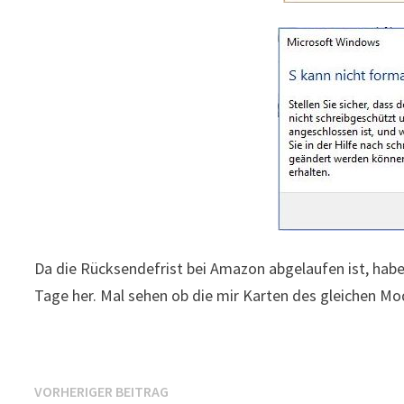
Da die Rücksendefrist bei Amazon abgelaufen ist, habe 
Tage her. Mal sehen ob die mir Karten des gleichen M
Beitragsnavigation
Vorheriger
VORHERIGER BEITRAG