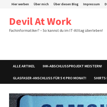
Zum
Hier werben
Über mich
Über diesen Blog
Impressum
D
Inhalt
springen
Devil At Work
Fachinformatiker? – So kannst du im IT-Alltag überleben!
ALLE ARTIKEL
IHK-ABSCHLUSSPROJEKT MEISTERN!
GLASFASER-ANSCHLUSS FÜR 5 € PRO MONAT!
SHIRTS