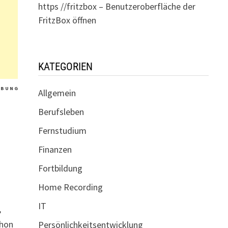
https //fritzbox – Benutzeroberfläche der
FritzBox öffnen
KATEGORIEN
 B U N G
Allgemein
Berufsleben
Fernstudium
Finanzen
Fortbildung
Home Recording
IT
,
chon
Persönlichkeitsentwicklung