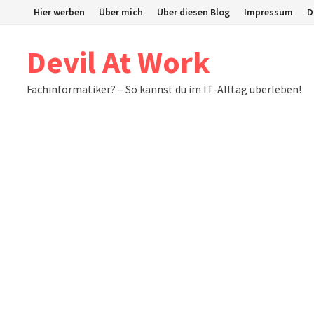
Zum
Hier werben
Über mich
Über diesen Blog
Impressum
D
Inhalt
springen
Devil At Work
Fachinformatiker? – So kannst du im IT-Alltag überleben!