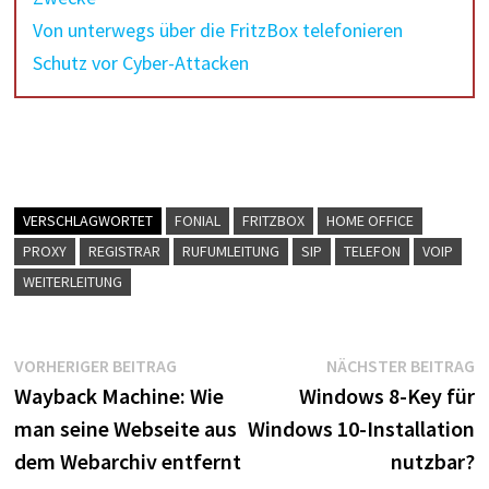
Von unterwegs über die FritzBox telefonieren
Schutz vor Cyber-Attacken
VERSCHLAGWORTET
FONIAL
FRITZBOX
HOME OFFICE
PROXY
REGISTRAR
RUFUMLEITUNG
SIP
TELEFON
VOIP
WEITERLEITUNG
Beitragsnavigation
Vorheriger
N
VORHERIGER BEITRAG
NÄCHSTER BEITRAG
Beitrag:
B
Wayback Machine: Wie
Windows 8-Key für
man seine Webseite aus
Windows 10-Installation
dem Webarchiv entfernt
nutzbar?