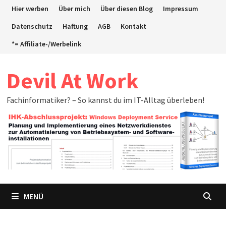
Zum
Hier werben
Über mich
Über diesen Blog
Impressum
Inhalt
Datenschutz
Haftung
AGB
Kontakt
springen
*= Affiliate-/Werbelink
Devil At Work
Fachinformatiker? – So kannst du im IT-Alltag überleben!
MENÜ