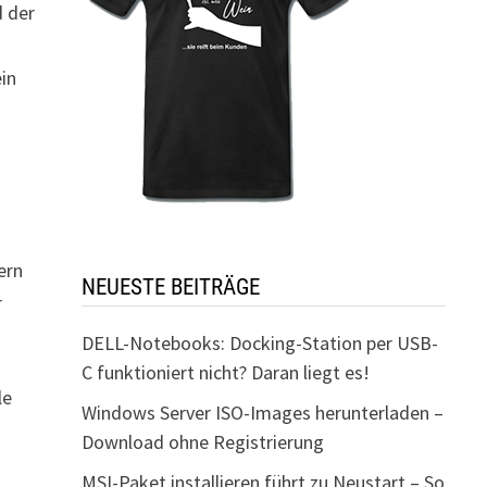
d der
in
e
ern
NEUESTE BEITRÄGE
r
DELL-Notebooks: Docking-Station per USB-
C funktioniert nicht? Daran liegt es!
le
Windows Server ISO-Images herunterladen –
Download ohne Registrierung
MSI-Paket installieren führt zu Neustart – So