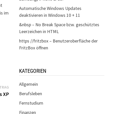
ut
Automatische Windows Updates
is im
deaktivieren in Windows 10 + 11
&nbsp – No Break Space bzw. geschütztes
Leerzeichen in HTML
https //fritzbox – Benutzeroberfläche der
FritzBox öffnen
KATEGORIEN
Allgemein
Nächster
ITRAG
Beitrag:
Berufsleben
s XP
Fernstudium
Finanzen