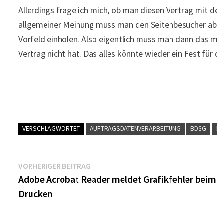
Allerdings frage ich mich, ob man diesen Vertrag mit
allgemeiner Meinung muss man den Seitenbesucher ab 
Vorfeld einholen. Also eigentlich muss man dann d
Vertrag nicht hat. Das alles könnte wieder ein Fest f
VERSCHLAGWORTET
AUFTRAGSDATENVERARBEITUNG
BDSG
Beitragsnavigation
Vorheriger
VORHERIGER BEITRAG
Beitrag:
Adobe Acrobat Reader meldet Grafikfehler beim
Drucken