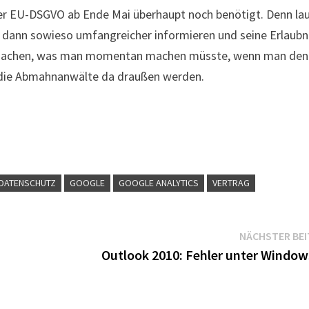
 der EU-DSGVO ab Ende Mai überhaupt noch benötigt. Denn la
dann sowieso umfangreicher informieren und seine Erlaubn
as machen, was man momentan machen müsste, wenn man den
ür die Abmahnanwälte da draußen werden.
DATENSCHUTZ
GOOGLE
GOOGLE ANALYTICS
VERTRAG
NÄCHSTER BE
Outlook 2010: Fehler unter Window