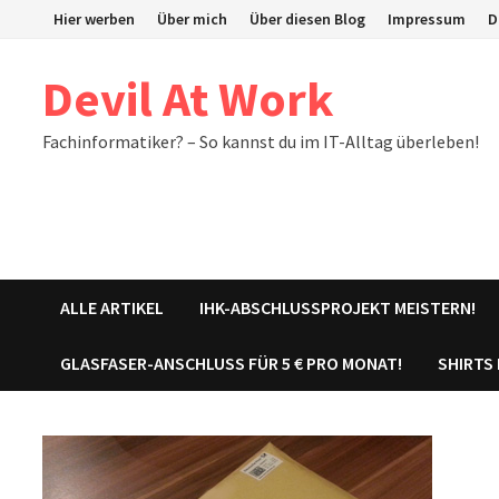
Zum
Hier werben
Über mich
Über diesen Blog
Impressum
D
Inhalt
springen
Devil At Work
Fachinformatiker? – So kannst du im IT-Alltag überleben!
ALLE ARTIKEL
IHK-ABSCHLUSSPROJEKT MEISTERN!
GLASFASER-ANSCHLUSS FÜR 5 € PRO MONAT!
SHIRTS