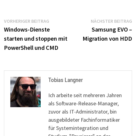
Beitragsnavigation
Vorheriger
N
VORHERIGER BEITRAG
NÄCHSTER BEITRAG
Beitrag:
B
Windows-Dienste
Samsung EVO –
starten und stoppen mit
Migration von HDD
PowerShell und CMD
Tobias Langner
Ich arbeite seit mehreren Jahren
als Software-Release-Manager,
zuvor als IT-Administrator, bin
ausgebildeter Fachinformatiker
für Systemintegration und