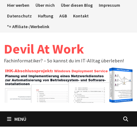
Zum
Hier werben
Über mich
Über diesen Blog
Impressum
Inhalt
Datenschutz
Haftung
AGB
Kontakt
springen
*= Affiliate-/Werbelink
Devil At Work
Fachinformatiker? – So kannst du im IT-Alltag überleben!
MENÜ