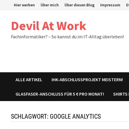
Zum
Hier werben
Über mich
Über diesen Blog
Impressum
D
Inhalt
springen
Devil At Work
Fachinformatiker? – So kannst du im IT-Alltag überleben!
ALLE ARTIKEL
IHK-ABSCHLUSSPROJEKT MEISTERN!
GLASFASER-ANSCHLUSS FÜR 5 € PRO MONAT!
SHIRTS
SCHLAGWORT:
GOOGLE ANALYTICS