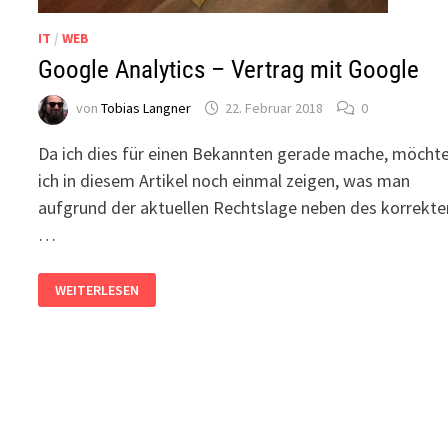
IT
/
WEB
Google Analytics – Vertrag mit Google
von
Tobias Langner
22. Februar 2018
0
Da ich dies für einen Bekannten gerade mache, möcht
ich in diesem Artikel noch einmal zeigen, was man
aufgrund der aktuellen Rechtslage neben des korrekte
…
GOOGLE
WEITERLESEN
ANALYTICS
–
VERTRAG
MIT
GOOGLE