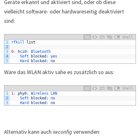
Geräte erkannt und aktiviert sind, oder ob diese
vielleicht software- oder hardwareseitig deaktiviert
sind:
Shell
1
rfkill 
list
2
3
0
:
hci0
:
Bluetooth
4
Soft 
blocked
:
yes
5
Hard 
blocked
:
no
Wäre das WLAN aktiv sähe es zusätzlich so aus:
Shell
1
1
:
phy0
:
Wireless 
LAN
2
Soft 
blocked
:
no
3
Hard 
blocked
:
no
Alternativ kann auch
iwconfig
verwenden: