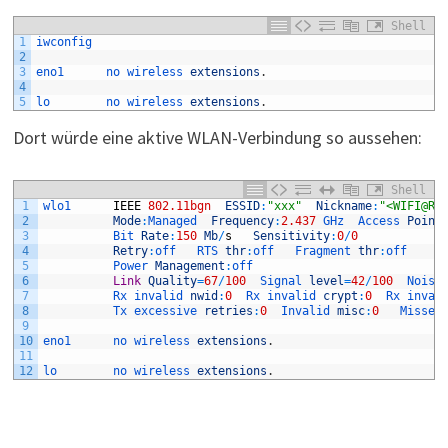
Shell
1
iwconfig
2
3
eno1      
no 
wireless 
extensions
.
4
5
lo        
no 
wireless 
extensions
.
Dort würde eine aktive WLAN-Verbindung so aussehen:
Shell
1
wlo1      
IEEE
802.11bgn
ESSID
:
"xxx"
Nickname
:
"<WIFI@RE
2
Mode
:
Managed  
Frequency
:
2.437
GHz  
Access 
Point
3
Bit 
Rate
:
150
Mb
/
s
Sensitivity
:
0
/
0
4
Retry
:
off   
RTS 
thr
:
off   
Fragment 
thr
:
off
5
Power 
Management
:
off
6
Link
Quality
=
67
/
100
Signal 
level
=
42
/
100
Noise
7
Rx 
invalid 
nwid
:
0
Rx 
invalid 
crypt
:
0
Rx 
inval
8
Tx 
excessive 
retries
:
0
Invalid 
misc
:
0
Missed
9
10
eno1      
no 
wireless 
extensions
.
11
12
lo        
no 
wireless 
extensions
.