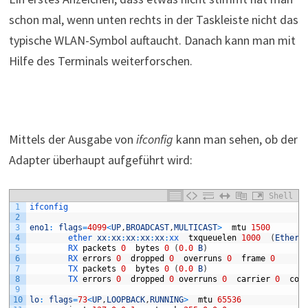
schon mal, wenn unten rechts in der Taskleiste nicht das
typische WLAN-Symbol auftaucht. Danach kann man mit
Hilfe des Terminals weiterforschen.
Mittels der Ausgabe von
ifconfig
kann man sehen, ob der
Adapter überhaupt aufgeführt wird:
Shell
1
ifconfig
2
3
eno1
:
flags
=
4099
<
UP
,
BROADCAST
,
MULTICAST
>
mtu
1500
4
ether 
xx
:
xx
:
xx
:
xx
:
xx
:
xx  
txqueuelen
1000
(
Ethern
5
RX 
packets
0
bytes
0
(
0.0
B
)
6
RX 
errors
0
dropped
0
overruns
0
frame
0
7
TX 
packets
0
bytes
0
(
0.0
B
)
8
TX 
errors
0
dropped
0
overruns
0
carrier
0
col
9
10
lo
:
flags
=
73
<
UP
,
LOOPBACK
,
RUNNING
>
mtu
65536