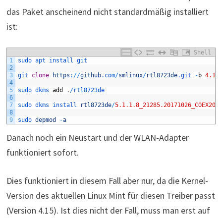
das Paket anscheinend nicht standardmäßig installiert
ist:
Shell
1
sudo 
apt 
install 
git
2
3
git 
clone
https
:
/
/
github
.com
/
smlinux
/
rtl8723de
.git
-
b
4.15
4
5
sudo 
dkms 
add
.
/
rtl8723de
6
7
sudo 
dkms 
install 
rtl8723de
/
5.1.1.8_21285.20171026_COEX201
8
9
sudo 
depmod
-
a
Danach noch ein Neustart und der WLAN-Adapter
funktioniert sofort.
Dies funktioniert in diesem Fall aber nur, da die Kernel-
Version des aktuellen Linux Mint für diesen Treiber passt
(Version 4.15). Ist dies nicht der Fall, muss man erst auf