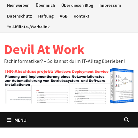
Zum
Hier werben
Über mich
Über diesen Blog
Impressum
Inhalt
Datenschutz
Haftung
AGB
Kontakt
springen
*= Affiliate-/Werbelink
Devil At Work
Fachinformatiker? – So kannst du im IT-Alltag überleben!
MENÜ