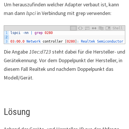
Um herauszufinden welcher Adapter verbaut ist, kann
man dann
lspci
in Verbindung mit grep verwenden:
Shell
1
lspci
-
nn
|
grep
0280
2
3
03
:
00.0
Network 
controller
[
0280
]
:
Realtek 
Semiconductor 
C
Die Angabe
10ec:d723
steht dabei für die Hersteller- und
Gerätekennung. Vor dem Doppelpunkt der Hersteller, in
diesem Fall Realtek und nachdem Doppelpunkt das
Modell/Gerät.
Lösung