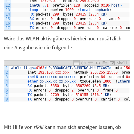
11
inet
127.0.0.1
netmask
255.0.0.0
12
inet6
::
1
prefixlen
128
scopeid
0x10
<
host
>
13
loop  
txqueuelen
1000
(
Local 
Loopback
)
14
RX 
packets
299
bytes
23415
(
23.4
KB
)
15
RX 
errors
0
dropped
0
overruns
0
frame
0
16
TX 
packets
299
bytes
23415
(
23.4
KB
)
17
TX 
errors
0
dropped
0
overruns
0
carrier
0
col
Wäre das WLAN aktiv gäbe es hierbei noch zusätzlich
eine Ausgabe wie die folgende:
Shell
1
wlo1
:
flags
=
4163
<
UP
,
BROADCAST
,
RUNNING
,
MULTICAST
>
mtu
1500
2
inet
192.168.xxx.xxx
netmask
255.255.255.0
broad
3
inet6 
xx
:
xx
:
xx
:
xx
:
xx
:
xx  
prefixlen
64
scopeid
0x2
4
ether 
xx
:
xx
:
xx
:
xx
:
xx
:
xx  
txqueuelen
1000
(
Etherne
5
RX 
packets
5350
bytes
3567269
(
3.5
MB
)
6
RX 
errors
0
dropped
2
overruns
0
frame
0
7
TX 
packets
2709
bytes
516155
(
516.1
KB
)
8
TX 
errors
0
dropped
0
overruns
0
carrier
0
coll
Mit Hilfe von
rfkill
kann man sich anzeigen lassen, ob