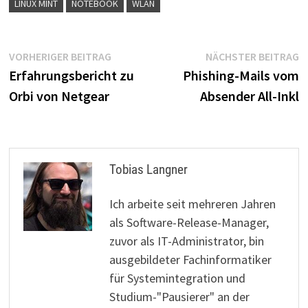
LINUX MINT
NOTEBOOK
WLAN
Beitragsnavigation
Vorheriger
N
VORHERIGER BEITRAG
NÄCHSTER BEITRAG
Beitrag:
B
Erfahrungsbericht zu
Phishing-Mails vom
Orbi von Netgear
Absender All-Inkl
Tobias Langner
Ich arbeite seit mehreren Jahren
als Software-Release-Manager,
zuvor als IT-Administrator, bin
ausgebildeter Fachinformatiker
für Systemintegration und
Studium-"Pausierer" an der