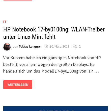
NETZWERK
ÜBER
WLAN
FUNKTIONIERT
NICHT
MEHR
IT
HP Notebook 17-by0100ng: WLAN-Treiber
unter Linux Mint fehlt
von
Tobias Langner
10. März 2019
2
Vor Kurzem habe ich ein günstiges Notebook von HP
bestellt, vor allem wegen des großen Displays. Es
handelt sich um das Modell 17-by0100ng von HP. …
HP
WEITERLESEN
NOTEBOOK
17-
BY0100NG:
WLAN-
TREIBER
UNTER
LINUX
MINT