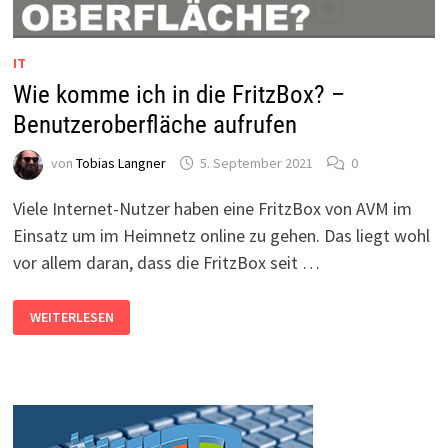
IT
Wie komme ich in die FritzBox? –
Benutzeroberfläche aufrufen
von
Tobias Langner
5. September 2021
0
Viele Internet-Nutzer haben eine FritzBox von AVM im
Einsatz um im Heimnetz online zu gehen. Das liegt wohl
vor allem daran, dass die FritzBox seit …
WIE
WEITERLESEN
KOMME
ICH
IN
DIE
FRITZBOX?
–
BENUTZEROBERFLÄCHE
AUFRUFEN