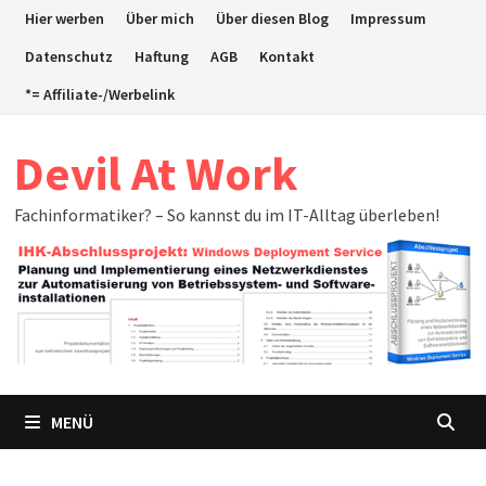
Zum
Hier werben
Über mich
Über diesen Blog
Impressum
Inhalt
Datenschutz
Haftung
AGB
Kontakt
springen
*= Affiliate-/Werbelink
Devil At Work
Fachinformatiker? – So kannst du im IT-Alltag überleben!
MENÜ