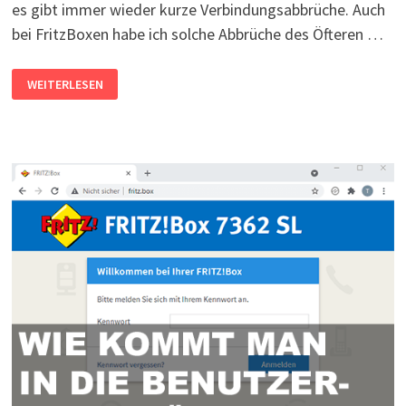
es gibt immer wieder kurze Verbindungsabbrüche. Auch
bei FritzBoxen habe ich solche Abbrüche des Öfteren …
WLAN
WEITERLESEN
VERBINDUNGSABBRÜCHE
(AUCH
BEI
FRITZBOX)
–
WAS
HILFT?