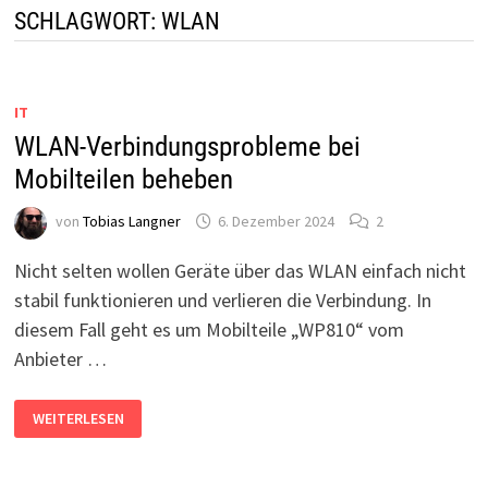
SCHLAGWORT:
WLAN
IT
WLAN-Verbindungsprobleme bei
Mobilteilen beheben
von
Tobias Langner
6. Dezember 2024
2
Nicht selten wollen Geräte über das WLAN einfach nicht
stabil funktionieren und verlieren die Verbindung. In
diesem Fall geht es um Mobilteile „WP810“ vom
Anbieter …
WLAN-
WEITERLESEN
VERBINDUNGSPROBLEME
BEI
MOBILTEILEN
BEHEBEN