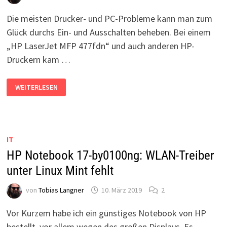
Die meisten Drucker- und PC-Probleme kann man zum
Glück durchs Ein- und Ausschalten beheben. Bei einem
„HP LaserJet MFP 477fdn“ und auch anderen HP-
Druckern kam …
HP
WEITERLESEN
DRUCKER
FEHLER
59.F0
IT
HP Notebook 17-by0100ng: WLAN-Treiber
unter Linux Mint fehlt
von
Tobias Langner
10. März 2019
2
Vor Kurzem habe ich ein günstiges Notebook von HP
bestellt, vor allem wegen des großen Displays. Es