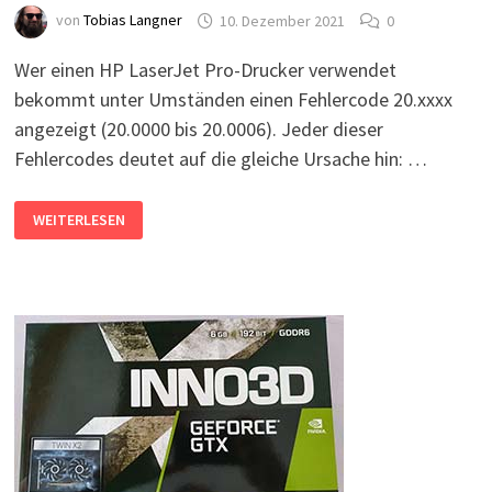
von
Tobias Langner
10. Dezember 2021
0
Wer einen HP LaserJet Pro-Drucker verwendet
bekommt unter Umständen einen Fehlercode 20.xxxx
angezeigt (20.0000 bis 20.0006). Jeder dieser
Fehlercodes deutet auf die gleiche Ursache hin: …
HP
WEITERLESEN
LASERJET-
PRO
UND
DER
FEHLERCODE
20.XXXX
(20.0000
BIS
20.0006)