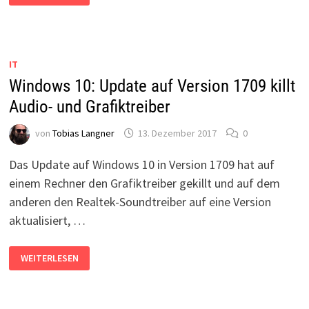
TOOLS
FÜR
PROLIANT-
SERVER
INSTALLIEREN
IT
Windows 10: Update auf Version 1709 killt
Audio- und Grafiktreiber
von
Tobias Langner
13. Dezember 2017
0
Das Update auf Windows 10 in Version 1709 hat auf
einem Rechner den Grafiktreiber gekillt und auf dem
anderen den Realtek-Soundtreiber auf eine Version
aktualisiert, …
WINDOWS
WEITERLESEN
10:
UPDATE
AUF
VERSION
1709