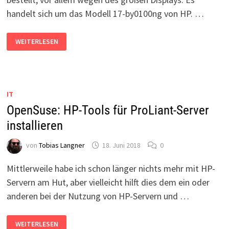
handelt sich um das Modell 17-by0100ng von HP. …
HP
WEITERLESEN
NOTEBOOK
17-
BY0100NG:
WLAN-
TREIBER
UNTER
LINUX
IT
MINT
FEHLT
OpenSuse: HP-Tools für ProLiant-Server
installieren
von
Tobias Langner
18. Juni 2018
0
Mittlerweile habe ich schon länger nichts mehr mit HP-
Servern am Hut, aber vielleicht hilft dies dem ein oder
anderen bei der Nutzung von HP-Servern und …
OPENSUSE:
WEITERLESEN
HP-