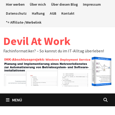
Zum
Hier werben
Über mich
Über diesen Blog
Impressum
Inhalt
Datenschutz
Haftung
AGB
Kontakt
springen
*= Affiliate-/Werbelink
Devil At Work
Fachinformatiker? – So kannst du im IT-Alltag überleben!
MENÜ