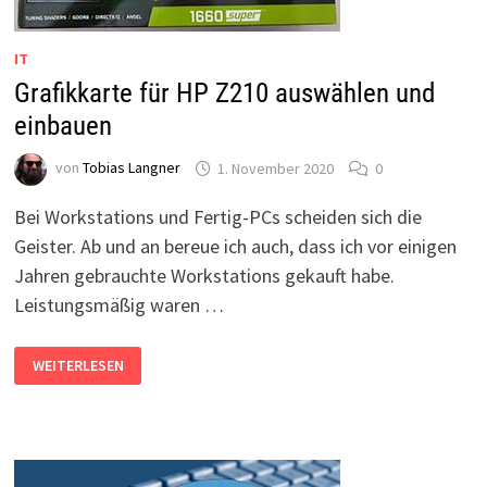
IT
Grafikkarte für HP Z210 auswählen und
einbauen
von
Tobias Langner
1. November 2020
0
Bei Workstations und Fertig-PCs scheiden sich die
Geister. Ab und an bereue ich auch, dass ich vor einigen
Jahren gebrauchte Workstations gekauft habe.
Leistungsmäßig waren …
GRAFIKKARTE
WEITERLESEN
FÜR
HP
Z210
AUSWÄHLEN
UND
EINBAUEN