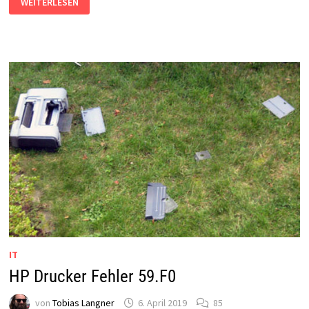
WEITERLESEN
10
NEUINSTALLATION
MIT
GPT:
STANDBY
KILLT
WINDOWS
IT
HP Drucker Fehler 59.F0
von
Tobias Langner
6. April 2019
85