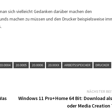
 man sich vielleicht Gedanken darüber machen den
ounds machen zu müssen und den Drucker beispielsweise im
.
20.0004
20.0005
20.0006
20.XXXX
ARBEITSSPEICHER
DRUCKER
NÄCHSTER BE
 Was
Windows 11 Pro+Home 64 Bit: Download als
oder Media Creation 