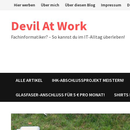
Zum
Hier werben
Über mich
Über diesen Blog
Impressum
D
Inhalt
springen
Devil At Work
Fachinformatiker? – So kannst du im IT-Alltag überleben!
ALLE ARTIKEL
IHK-ABSCHLUSSPROJEKT MEISTERN!
GLASFASER-ANSCHLUSS FÜR 5 € PRO MONAT!
SHIRTS