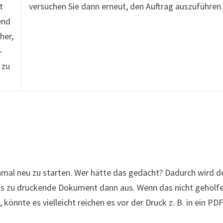
t
versuchen Sie dann erneut, den Auftrag auszuführen
end
her,
-
 zu
inmal neu zu starten. Wer hätte das gedacht? Dadurch wird d
r das zu druckende Dokument dann aus. Wenn das nicht geholf
önnte es vielleicht reichen es vor der Druck z. B. in ein PD