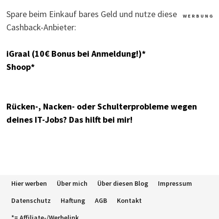
Spare beim Einkauf bares Geld und nutze diese
W E R B U N G
Cashback-Anbieter:
iGraal (10€ Bonus bei Anmeldung!)*
Shoop*
Rücken-, Nacken- oder Schulterprobleme wegen
deines IT-Jobs? Das hilft bei mir!
Hier werben
Über mich
Über diesen Blog
Impressum
Datenschutz
Haftung
AGB
Kontakt
*= Affiliate-/Werbelink