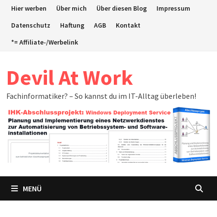
Zum
Hier werben
Über mich
Über diesen Blog
Impressum
Inhalt
Datenschutz
Haftung
AGB
Kontakt
springen
*= Affiliate-/Werbelink
Devil At Work
Fachinformatiker? – So kannst du im IT-Alltag überleben!
MENÜ