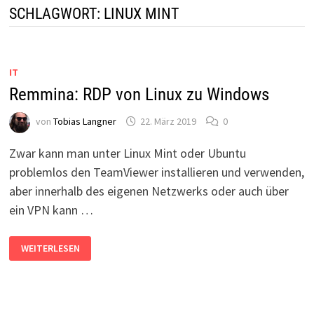
SCHLAGWORT:
LINUX MINT
IT
Remmina: RDP von Linux zu Windows
von
Tobias Langner
22. März 2019
0
Zwar kann man unter Linux Mint oder Ubuntu
problemlos den TeamViewer installieren und verwenden,
aber innerhalb des eigenen Netzwerks oder auch über
ein VPN kann …
REMMINA:
WEITERLESEN
RDP
VON
LINUX
ZU
WINDOWS