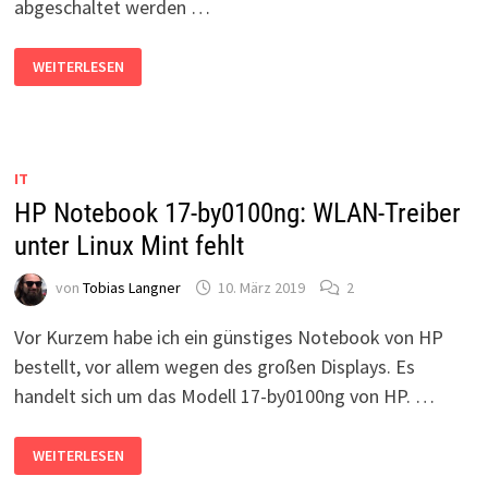
abgeschaltet werden …
LINUX
WEITERLESEN
MINT:
BLUETOOTH
DAUERHAFT
DEAKTIVIEREN
IT
HP Notebook 17-by0100ng: WLAN-Treiber
unter Linux Mint fehlt
von
Tobias Langner
10. März 2019
2
Vor Kurzem habe ich ein günstiges Notebook von HP
bestellt, vor allem wegen des großen Displays. Es
handelt sich um das Modell 17-by0100ng von HP. …
HP
WEITERLESEN
NOTEBOOK
17-