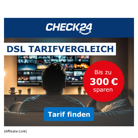
BY0100NG:
WLAN-
TREIBER
UNTER
LINUX
MINT
FEHLT
(Affiliate-Link)