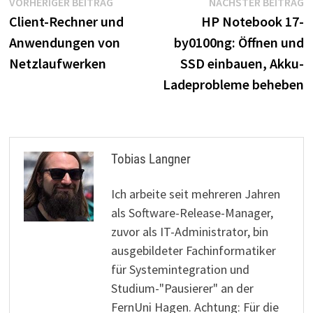
Beitragsnavigation
Vorheriger
N
VORHERIGER BEITRAG
NÄCHSTER BEITRAG
Beitrag:
B
Client-Rechner und
HP Notebook 17-
Anwendungen von
by0100ng: Öffnen und
Netzlaufwerken
SSD einbauen, Akku-
Ladeprobleme beheben
Tobias Langner
Ich arbeite seit mehreren Jahren
als Software-Release-Manager,
zuvor als IT-Administrator, bin
ausgebildeter Fachinformatiker
für Systemintegration und
Studium-"Pausierer" an der
FernUni Hagen. Achtung: Für die