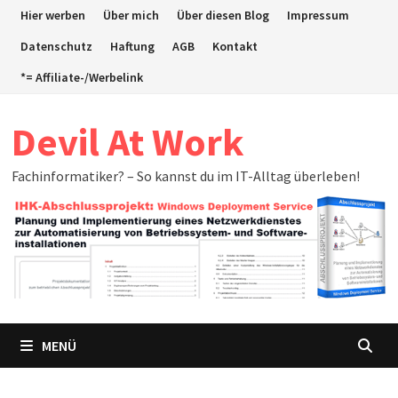
Zum
Hier werben
Über mich
Über diesen Blog
Impressum
Inhalt
Datenschutz
Haftung
AGB
Kontakt
springen
*= Affiliate-/Werbelink
Devil At Work
Fachinformatiker? – So kannst du im IT-Alltag überleben!
MENÜ